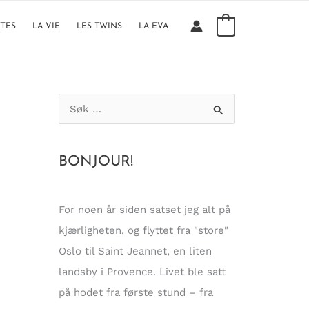
0
TTES
LA VIE
LES TWINS
LA EVA
S
ø
k
BONJOUR!
e
t
t
For noen år siden satset jeg alt på
e
kjærligheten, og flyttet fra "store"
r
Oslo til Saint Jeannet, en liten
:
landsby i Provence. Livet ble satt
på hodet fra første stund – fra