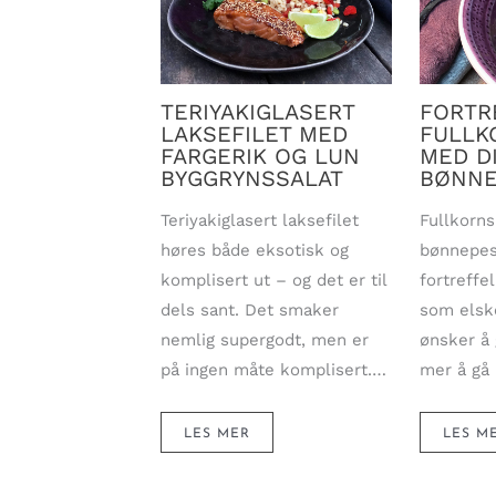
TERIYAKIGLASERT
FORTR
LAKSEFILET MED
FULLK
FARGERIK OG LUN
MED D
BYGGRYNSSALAT
BØNNE
Teriyakiglasert laksefilet
Fullkorn
høres både eksotisk og
bønnepes
komplisert ut – og det er til
fortreffe
dels sant. Det smaker
som elsk
nemlig supergodt, men er
ønsker å 
på ingen måte komplisert.…
mer å gå 
LES MER
LES M