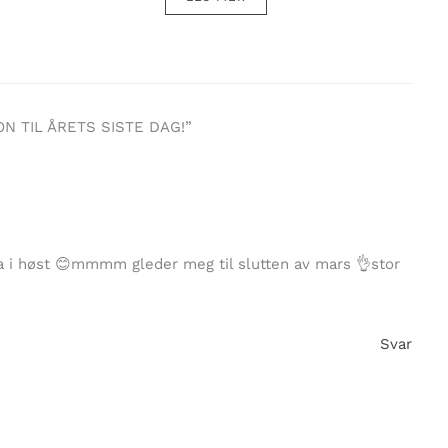
ON TIL ÅRETS SISTE DAG!”
fra i høst 😊mmmm gleder meg til slutten av mars 👌stor
Svar