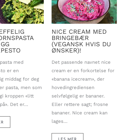
EFFELIG
NICE CREAM MED
ORNSPASTA
BRINGEBÆR
IGG
(VEGANSK HVIS DU
PESTO
ØNSKER)!
spasta med
Det passende navnet nice
to er en
cream er en forkortelse for
lig middag for deg
«banana icecream», der
er pasta, men som
hovedingrediensen
gi kroppen «litt
selvfølgelig er bananer.
på». Det er…
Eller rettere sagt; frosne
bananer. Nice cream kan
lages…
ER
LES MER