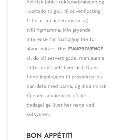
hektisk jobb i reklamebransjen og
«cortado to go», til olivenhøsting,
friterte squashblomster og
tvillingmamma. Min gryende
interesse for matlaging ble for
alvor vekket. Hos
EVAiPROVENCE
vil du bli servert gode, men sunne
retter stort sett hver dag. Du vil
finne inspirasjon til prosjekter du
kan dele med barna, og ikke minst
få noen smakebiter på det
bedagelige livet her nede ved
solkysten.
BON APPÉTIT!