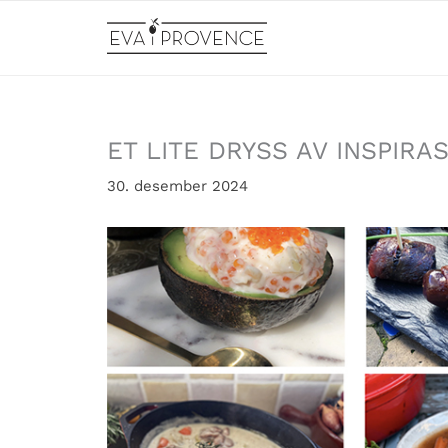
Hopp
rett
til
innholdet
ET LITE DRYSS AV INSPIRA
30. desember 2024