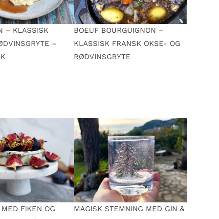
N – KLASSISK
BOEUF BOURGUIGNON –
ØDVINSGRYTE –
KLASSISK FRANSK OKSE- OG
OK
RØDVINSGRYTE
 MED FIKEN OG
MAGISK STEMNING MED GIN &