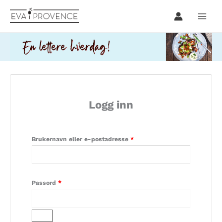
Hopp
rett
til
innholdet
Logg inn
Påkrevd
Brukernavn eller e-postadresse
*
Påkrevd
Passord
*