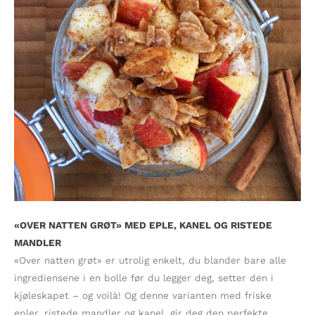
«OVER NATTEN GRØT» MED EPLE, KANEL OG RISTEDE
MANDLER
«Over natten grøt» er utrolig enkelt, du blander bare alle
ingrediensene i en bolle før du legger deg, setter den i
kjøleskapet – og voilà! Og denne varianten med friske
epler, ristede mandler og kanel, gir deg den perfekte