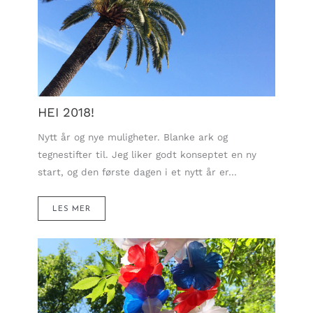
HEI 2018!
Nytt år og nye muligheter. Blanke ark og
tegnestifter til. Jeg liker godt konseptet en ny
start, og den første dagen i et nytt år er…
LES MER