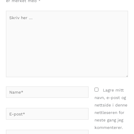
er merket med
*
Skriv
her
...
Name*
Lagre mitt
navn, e-post og
nettside i denne
E-
nettleseren for
post*
neste gang jeg
kommenterer.
Webside