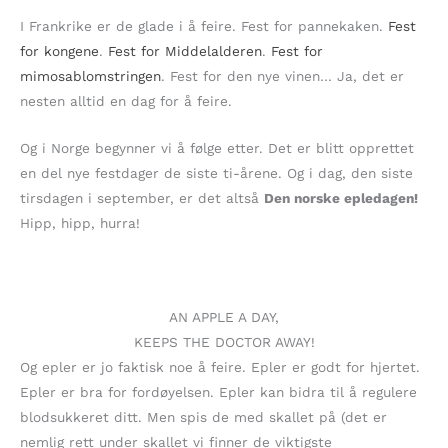
I Frankrike er de glade i å feire. Fest for pannekaken.
Fest
for kongene
.
Fest for Middelalderen
.
Fest for
mimosablomstringen
. Fest for den nye vinen… Ja, det er
nesten alltid en dag for å feire.
Og i Norge begynner vi å følge etter. Det er blitt opprettet
en del nye festdager de siste ti-årene. Og i dag, den siste
tirsdagen i september, er det altså
Den norske epledagen!
Hipp, hipp, hurra!
AN APPLE A DAY,
KEEPS THE DOCTOR AWAY!
Og epler er jo faktisk noe å feire. Epler er godt for hjertet.
Epler er bra for fordøyelsen. Epler kan bidra til å regulere
blodsukkeret ditt. Men spis de med skallet på (det er
nemlig rett under skallet vi finner de viktigste