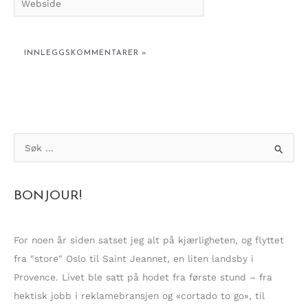
S
ø
k
BONJOUR!
e
t
t
For noen år siden satset jeg alt på kjærligheten, og flyttet
e
fra "store" Oslo til Saint Jeannet, en liten landsby i
r
Provence. Livet ble satt på hodet fra første stund – fra
:
hektisk jobb i reklamebransjen og «cortado to go», til