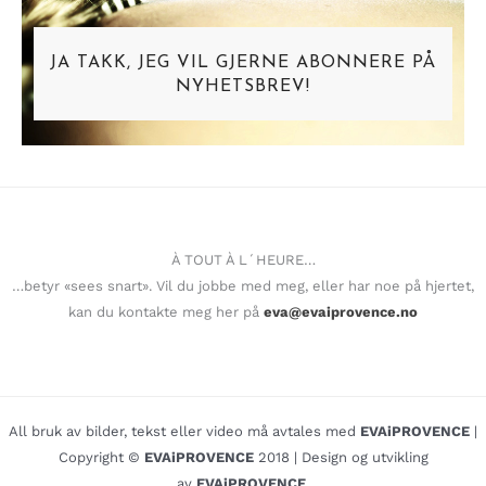
JA TAKK, JEG VIL GJERNE ABONNERE PÅ
NYHETSBREV!
À TOUT À L´HEURE…
…betyr «sees snart». Vil du jobbe med meg, eller har noe på hjertet,
kan du kontakte meg her på
eva@evaiprovence.no
All bruk av bilder, tekst eller video må avtales med
EVAiPROVENCE
|
Copyright ©
EVAiPROVENCE
2018 | Design og utvikling
av
EVAiPROVENCE