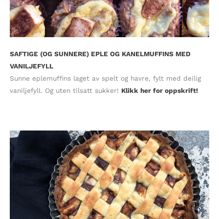
SAFTIGE (OG SUNNERE) EPLE OG KANELMUFFINS MED
VANILJEFYLL
Sunne eplemuffins laget av spelt og havre, fylt med deilig
vaniljefyll. Og uten tilsatt sukker!
Klikk her for oppskrift!