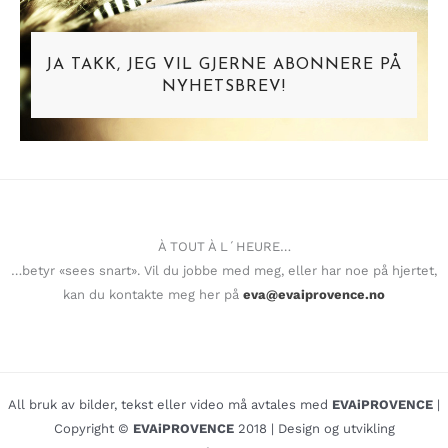
JA TAKK, JEG VIL GJERNE ABONNERE PÅ
NYHETSBREV!
À TOUT À L´HEURE…
…betyr «sees snart». Vil du jobbe med meg, eller har noe på hjertet,
kan du kontakte meg her på
eva@evaiprovence.no
All bruk av bilder, tekst eller video må avtales med
EVAiPROVENCE
|
Copyright ©
EVAiPROVENCE
2018 | Design og utvikling