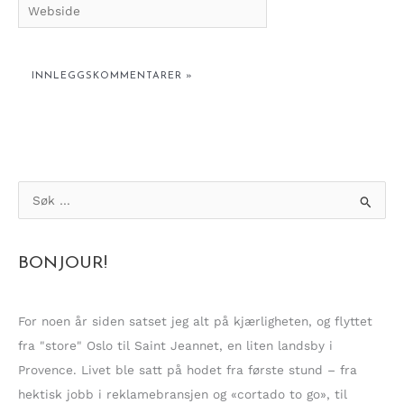
Webside
S
ø
k
BONJOUR!
e
t
t
For noen år siden satset jeg alt på kjærligheten, og flyttet
e
fra "store" Oslo til Saint Jeannet, en liten landsby i
r
Provence. Livet ble satt på hodet fra første stund – fra
:
hektisk jobb i reklamebransjen og «cortado to go», til