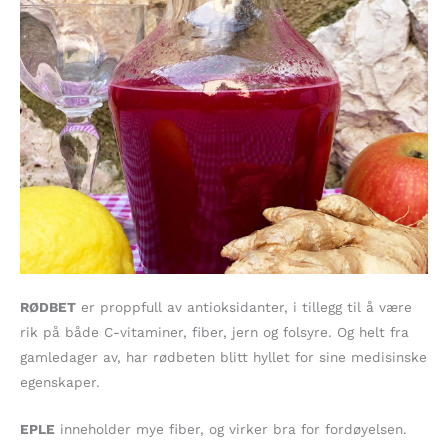
RØDBET
er proppfull av antioksidanter, i tillegg til å være
rik på både C-vitaminer, fiber, jern og folsyre. Og helt fra
gamledager av, har rødbeten blitt hyllet for sine medisinske
egenskaper.
EPLE
inneholder mye fiber, og virker bra for fordøyelsen.