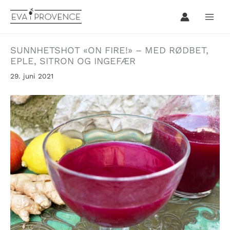
Hopp
rett
til
innholdet
SUNNHETSHOT «ON FIRE!» – MED RØDBET,
EPLE, SITRON OG INGEFÆR
29. juni 2021