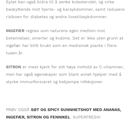
Eplet kan også bidra til å senke kolesterolet, og virke
beskyttende mot hjerte- og karsykdommer, samt redusere
risikoen for diabetes og andre livsstilssykdommer.
INGEFÆR
regnes som naturens egen medisin mot
betennelser, smerter og kvalme. Det er ikke uten grunn at
ingefær har blitt brukt som en medisinsk plante i flere
tusen år.
SITRON
er mest kjent for sitt høye innhold av C-vitaminer,
men har også egenskaper som blant annet hjelper med å
styrke immunforsvaret og bekjempe infeksjoner.
PRØV OGSÅ
SØT OG SPICY SUNNHETSHOT MED ANANAS,
INGEFÆR, SITRON OG FENNIKEL
. SUPERFRESH!