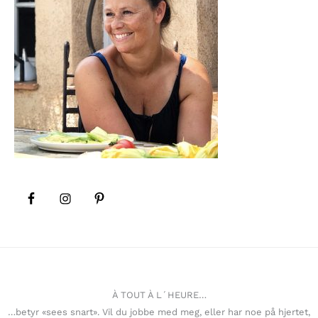
À TOUT À L´HEURE…
…betyr «sees snart». Vil du jobbe med meg, eller har noe på hjertet,