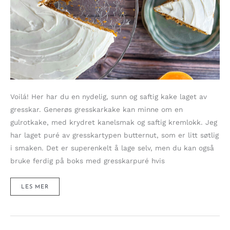
Voilá! Her har du en nydelig, sunn og saftig kake laget av
gresskar. Generøs gresskarkake kan minne om en
gulrotkake, med krydret kanelsmak og saftig kremlokk. Jeg
har laget puré av gresskartypen butternut, som er litt søtlig
i smaken. Det er superenkelt å lage selv, men du kan også
bruke ferdig på boks med gresskarpuré hvis
GENERØS
LES MER
GRESSKARKAKE
MED
KREMET
GLASUR
(UTEN
SUKKER)