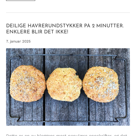
MED
GRANATEPLE
(NATURLIG
SØT
&
GLUTENFRI)
DEILIGE HAVRERUNDSTYKKER PÅ 2 MINUTTER.
ENKLERE BLIR DET IKKE!
7. januar 2025
Dette er en av bloggens mest populære oppskrifter, og det