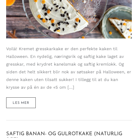
Voilá! Kremet gresskarkake er den perfekte kaken til
Halloween. En nydelig, næringsrik og saftig kake laget av
gresskar, med krydret kanelsmak og saftig kremlokk. Og
siden det helt sikkert blir nok av søtsaker på Halloween, er
denne kaken uten tilsatt sukker! I tillegg til at du kan
krysse av på én av de «5 om […]
SCARY
LES MER
GOD
GRESSKARKAKE
MED
KREMET
GLASUR
TIL
HALLOWEEN
(UTEN
SUKKER)
SAFTIG BANAN- OG GULROTKAKE (NATURLIG