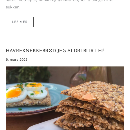
sukker.
SAFTIG
LES MER
BANAN-
OG
GULROTKAKE
(NATURLIG
SØT)
HAVREKNEKKEBRØD JEG ALDRI BLIR LEI!
9. mars 2025