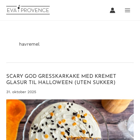
Hopp
rett
til
innholdet
havremel
SCARY GOD GRESSKARKAKE MED KREMET
GLASUR TIL HALLOWEEN (UTEN SUKKER)
31. oktober 2025