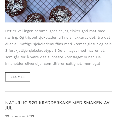
Det er vel ingen hemmelighet at jeg elsker god mat med
næring. Og trippel sjokolademuffins er akkurat det, tro det
eller ei! Saftige sjokolademuffins med kremet glasur og hele
3 forskjellige sjokoladetyper! De er laget med havremel,
som går for å være det sunneste kornslaget vi har. De
inneholder olivenolje, som tilfører saftighet, men også
TRIPPEL
LES MER
SJOKOLADEMUFFINS
MED
ÉN
HEMMELIG
SUPERINGREDIENS!
(SUKKER-
&
GLUTENFRI)
NATURLIG SØT KRYDDERKAKE MED SMAKEN AV
JUL
29. november 2023