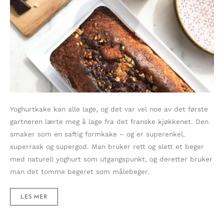
Yoghurtkake kan alle lage, og det var vel noe av det første
gartneren lærte meg å lage fra det franske kjøkkenet. Den
smaker som en saftig formkake – og er superenkel,
superrask og supergod. Man bruker rett og slett et beger
med naturell yoghurt som utgangspunkt, og deretter bruker
man det tomme begeret som målebeger.
ENKEL
LES MER
YOGHURTKAKE
MED
DIN
FAVORITTSMAK!