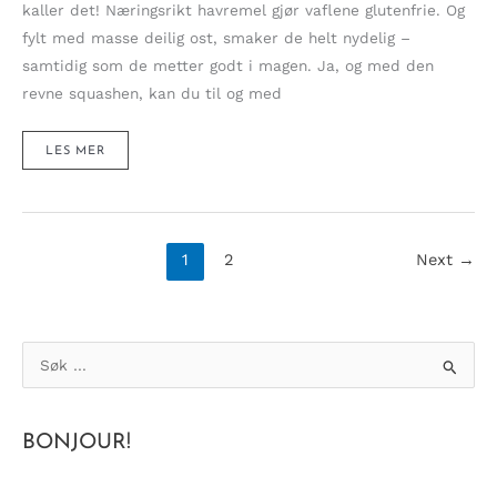
kaller det! Næringsrikt havremel gjør vaflene glutenfrie. Og
fylt med masse deilig ost, smaker de helt nydelig –
samtidig som de metter godt i magen. Ja, og med den
revne squashen, kan du til og med
CRISPY
LES MER
OG
CHEESY
SQUASHVAFLER
MED
CHEDDAR
OG
PARMESAN
(GLUTENFRI)
1
2
Next
→
S
ø
k
BONJOUR!
e
t