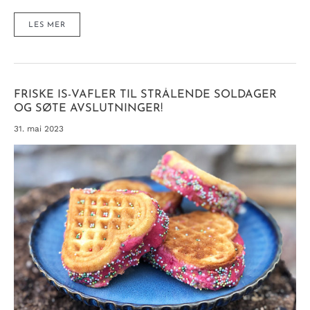
NATURLIG
LES MER
SØT
KRYDDERKAKE
MED
SMAKEN
AV
JUL
FRISKE IS-VAFLER TIL STRÅLENDE SOLDAGER
OG SØTE AVSLUTNINGER!
31. mai 2023