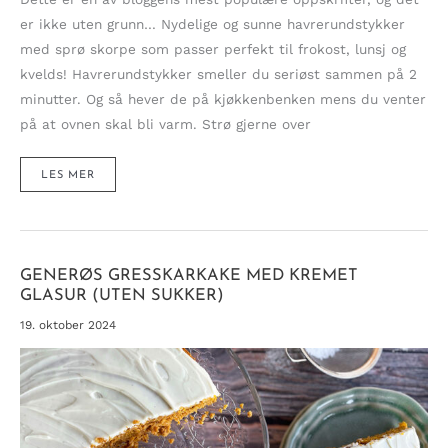
er ikke uten grunn… Nydelige og sunne havrerundstykker
med sprø skorpe som passer perfekt til frokost, lunsj og
kvelds! Havrerundstykker smeller du seriøst sammen på 2
minutter. Og så hever de på kjøkkenbenken mens du venter
på at ovnen skal bli varm. Strø gjerne over
DEILIGE
LES MER
HAVRERUNDSTYKKER
PÅ
2
MINUTTER.
ENKLERE
BLIR
DET
IKKE!
GENERØS GRESSKARKAKE MED KREMET
GLASUR (UTEN SUKKER)
19. oktober 2024