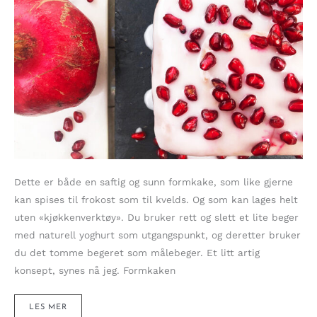
Dette er både en saftig og sunn formkake, som like gjerne
kan spises til frokost som til kvelds. Og som kan lages helt
uten «kjøkkenverktøy». Du bruker rett og slett et lite beger
med naturell yoghurt som utgangspunkt, og deretter bruker
du det tomme begeret som målebeger. Et litt artig
konsept, synes nå jeg. Formkaken
SAFTIG
LES MER
FORMKAKE