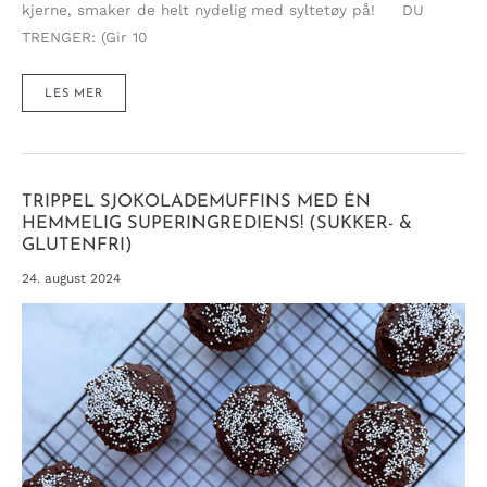
kjerne, smaker de helt nydelig med syltetøy på! DU
TRENGER: (Gir 10
RASKE
LES MER
RUNDSTYKKER
MED
REVET
GRESSKAR
TRIPPEL SJOKOLADEMUFFINS MED ÉN
HEMMELIG SUPERINGREDIENS! (SUKKER- &
GLUTENFRI)
24. august 2024