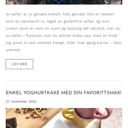
Is-vafler er jo ganske enkelt: helt genialt! Det er nesten
som en sandwich-is, laget av glutenfrie vafler og nice
cream (som er som en sunn og naturlig søt iskrem). Har du
is-vafler i fryseren, kan du alltids diske opp med en frisk
(og sunn) is ved uventet besøk. Eller hver gang barna – ikke
uventet
FRISKE
LES MER
IS-
VAFLER
TIL
STRÅLENDE
SOLDAGER
OG
SØTE
AVSLUTNINGER!
ENKEL YOGHURTKAKE MED DIN FAVORITTSMAK!
21. november 2022