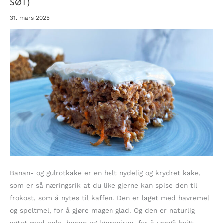
SØT)
31. mars 2025
Banan- og gulrotkake er en helt nydelig og krydret kake,
som er så næringsrik at du like gjerne kan spise den til
frokost, som å nytes til kaffen. Den er laget med havremel
og speltmel, for å gjøre magen glad. Og den er naturlig
søtet med eple, banan og lønnesirup, for å unngå hvitt