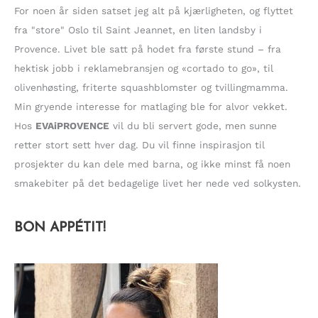
t
For noen år siden satset jeg alt på kjærligheten, og flyttet
e
fra "store" Oslo til Saint Jeannet, en liten landsby i
r
Provence. Livet ble satt på hodet fra første stund – fra
:
hektisk jobb i reklamebransjen og «cortado to go», til
olivenhøsting, friterte squashblomster og tvillingmamma.
Min gryende interesse for matlaging ble for alvor vekket.
Hos
EVAiPROVENCE
vil du bli servert gode, men sunne
retter stort sett hver dag. Du vil finne inspirasjon til
prosjekter du kan dele med barna, og ikke minst få noen
smakebiter på det bedagelige livet her nede ved solkysten.
BON APPÉTIT!