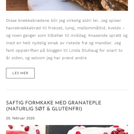
Disse knekkebrødene blir jeg virkelig aldri lei. Jeg spiser
havreknekkebrød til frokost, lunsj, mellommåltid, kvelds –
og noen ganger som tilbehør til middag. Knasende sprøtt og
med en helt nydelig smak av ristede frø og mandler. Jeg
fant oppskriften på bloggen til Linda Stuhaug for snart to
år siden, og selvom jeg har prøvd andre
HAVREKNEKKEBRØD
LES MER
JEG
ALDRI
BLIR
LEI!
SAFTIG FORMKAKE MED GRANATEPLE
(NATURLIG SØT & GLUTENFRI)
25. februar 2025