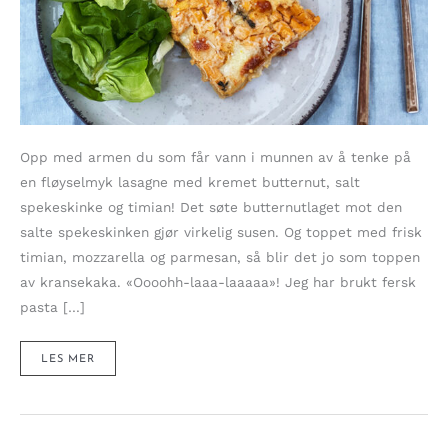
Opp med armen du som får vann i munnen av å tenke på
en fløyselmyk lasagne med kremet butternut, salt
spekeskinke og timian! Det søte butternutlaget mot den
salte spekeskinken gjør virkelig susen. Og toppet med frisk
timian, mozzarella og parmesan, så blir det jo som toppen
av kransekaka. «Oooohh-laaa-laaaaa»! Jeg har brukt fersk
pasta […]
FLØYELSMYK
LES MER
LASAGNE
MED
KREMET
BUTTERNUT
OG
SPEKESKINKE