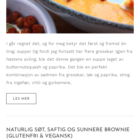
I går regnet det, og for meg betyr det først og fremst èn
ting; suppe! Og fordi jeg fortsatt har flere gresskar igjen fra
høstens avling, ble det denne gangen en suppe laget av
butternutsquash og paprika. Det ble en perfekt
kombinasjon av sødmen fra gresskar, løk og paprika, sting
fra ingefær, chili og gurkemeie,
RIK
LES MER
BUTTERNUTSUPPE
MED
SPEKESKINKE
OG
RISTEDE
KIKERTER
NATURLIG SØT, SAFTIG OG SUNNERE BROWNIE
(GLUTENFRI & VEGANSK)