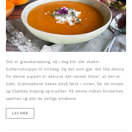
Det er gresskarsesong, så i dag blir det «bakt»
butternutsuppe til middag. Og det som gjør det lille ekstra
for denne suppen er akkurat det navnet tilsier; at den er
bakt. Grønnsakene bakes altså først i ovnen, før de moses
og tilsettes buljong og krydder. På denne måten forsterkes
sødmen og alle de deilige smakene
«BAKT»
LES MER
BUTTERNUTSUPPE
MED
FETA
OG
CRISPY
SPEKESKINKE