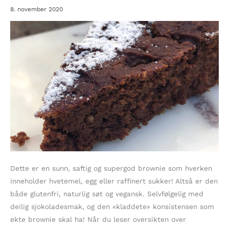
8. november 2020
Dette er en sunn, saftig og supergod brownie som hverken
inneholder hvetemel, egg eller raffinert sukker! Altså er den
både glutenfri, naturlig søt og vegansk. Selvfølgelig med
deilig sjokoladesmak, og den «kladdete» konsistensen som
ekte brownie skal ha! Når du leser oversikten over