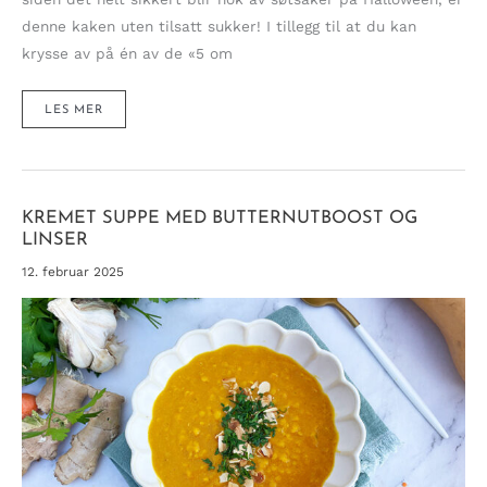
denne kaken uten tilsatt sukker! I tillegg til at du kan
krysse av på én av de «5 om
SCARY
LES MER
GOD
GRESSKARKAKE
MED
KREMET
GLASUR
TIL
HALLOWEEN
(UTEN
SUKKER)
KREMET SUPPE MED BUTTERNUTBOOST OG
LINSER
12. februar 2025