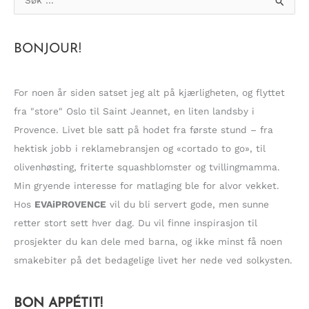
ø
k
BONJOUR!
e
t
t
For noen år siden satset jeg alt på kjærligheten, og flyttet
e
fra "store" Oslo til Saint Jeannet, en liten landsby i
r
Provence. Livet ble satt på hodet fra første stund – fra
:
hektisk jobb i reklamebransjen og «cortado to go», til
olivenhøsting, friterte squashblomster og tvillingmamma.
Min gryende interesse for matlaging ble for alvor vekket.
Hos
EVAiPROVENCE
vil du bli servert gode, men sunne
retter stort sett hver dag. Du vil finne inspirasjon til
prosjekter du kan dele med barna, og ikke minst få noen
smakebiter på det bedagelige livet her nede ved solkysten.
BON APPÉTIT!