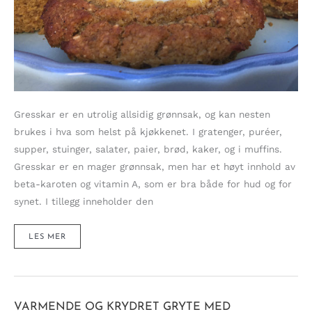
Gresskar er en utrolig allsidig grønnsak, og kan nesten
brukes i hva som helst på kjøkkenet. I gratenger, puréer,
supper, stuinger, salater, paier, brød, kaker, og i muffins.
Gresskar er en mager grønnsak, men har et høyt innhold av
beta-karoten og vitamin A, som er bra både for hud og for
synet. I tillegg inneholder den
SAFTIGE
LES MER
BUTTERNUTMUFFINS
MED
INNBAKT
KREMFYLL
VARMENDE OG KRYDRET GRYTE MED