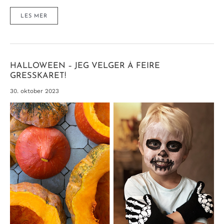
GENERØS
LES MER
GRESSKARKAKE
MED
KREMET
GLASUR
(UTEN
SUKKER)
HALLOWEEN – JEG VELGER Å FEIRE
GRESSKARET!
30. oktober 2023