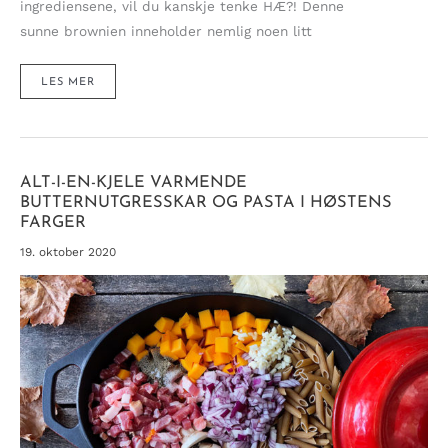
ingrediensene, vil du kanskje tenke HÆ?! Denne
sunne brownien inneholder nemlig noen litt
NATURLIG
LES MER
SØT,
SAFTIG
OG
SUNNERE
BROWNIE
(GLUTENFRI
&
VEGANSK)
ALT-I-EN-KJELE VARMENDE
BUTTERNUTGRESSKAR OG PASTA I HØSTENS
FARGER
19. oktober 2020