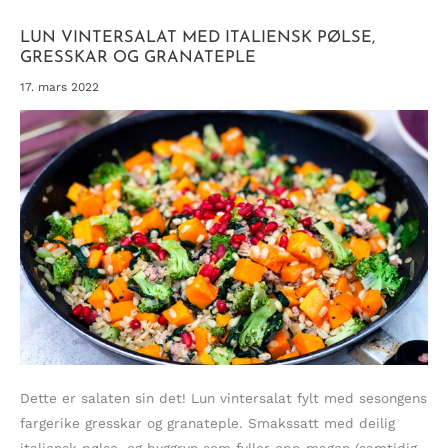
LUN VINTERSALAT MED ITALIENSK PØLSE,
GRESSKAR OG GRANATEPLE
17. mars 2022
Dette er salaten sin det! Lun vintersalat fylt med sesongens
fargerike gresskar og granateple. Smakssatt med deilig
italiensk pølse, og byggryn som fyller opp magen (samtidig