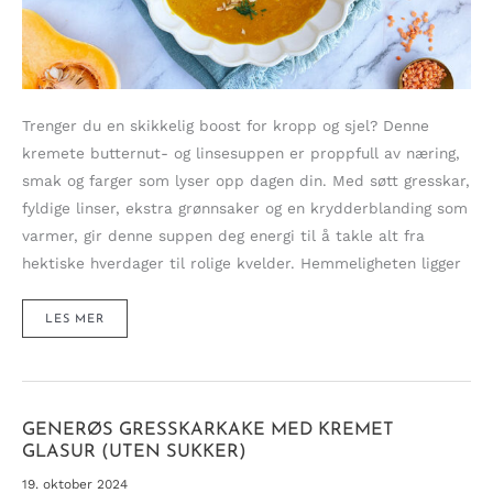
Trenger du en skikkelig boost for kropp og sjel? Denne
kremete butternut- og linsesuppen er proppfull av næring,
smak og farger som lyser opp dagen din. Med søtt gresskar,
fyldige linser, ekstra grønnsaker og en krydderblanding som
varmer, gir denne suppen deg energi til å takle alt fra
hektiske hverdager til rolige kvelder. Hemmeligheten ligger
KREMET
LES MER
SUPPE
MED
BUTTERNUTBOOST
OG
LINSER
GENERØS GRESSKARKAKE MED KREMET
GLASUR (UTEN SUKKER)
19. oktober 2024