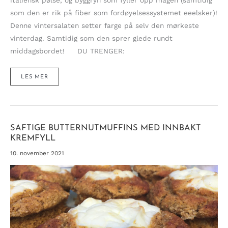
som den er rik på fiber som fordøyelsessystemet eeelsker)!
Denne vintersalaten setter farge på selv den mørkeste
vinterdag. Samtidig som den sprer glede rundt
middagsbordet! DU TRENGER:
LUN
LES MER
VINTERSALAT
MED
ITALIENSK
PØLSE,
GRESSKAR
OG
GRANATEPLE
SAFTIGE BUTTERNUTMUFFINS MED INNBAKT
KREMFYLL
10. november 2021