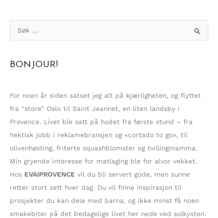
S
ø
k
BONJOUR!
e
t
t
For noen år siden satset jeg alt på kjærligheten, og flyttet
e
fra "store" Oslo til Saint Jeannet, en liten landsby i
r
Provence. Livet ble satt på hodet fra første stund – fra
:
hektisk jobb i reklamebransjen og «cortado to go», til
olivenhøsting, friterte squashblomster og tvillingmamma.
Min gryende interesse for matlaging ble for alvor vekket.
Hos
EVAiPROVENCE
vil du bli servert gode, men sunne
retter stort sett hver dag. Du vil finne inspirasjon til
prosjekter du kan dele med barna, og ikke minst få noen
smakebiter på det bedagelige livet her nede ved solkysten.