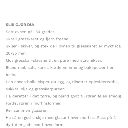
SLIK GJØR DU:
Sett ovnen på 180 grader.
Skrell gresskaret og fjern frøene.
Skjær i skiver, og stek de i ovnen til gresskaret er mykt (ca
20-25 min).
Mos gresskar-skivene til en puré med stavmikser.
Bland mel, salt, kanel, kardemomme og bakepulver i en
bolle.
I en annen bolle visper du egg, og tilsetter eplesidereddik,
sukker, olje og gresskarpuréen.
Ha deretter i det tørre, og bland godt til røren føles smidig.
Fordel røren i muffinsformer.
Rør sammen glasuren.
Ha så en god t-skje med glasur i hver muffins. Pass på å
dytt den godt ned i hver form.