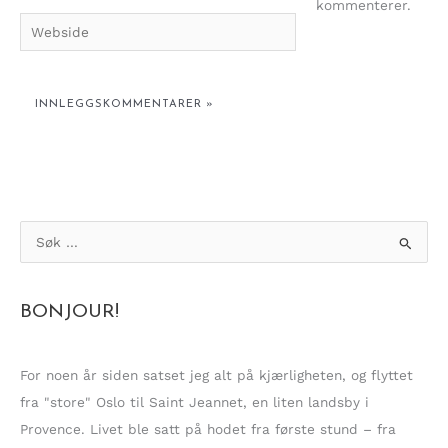
kommenterer.
Webside
S
ø
k
BONJOUR!
e
t
t
For noen år siden satset jeg alt på kjærligheten, og flyttet
e
fra "store" Oslo til Saint Jeannet, en liten landsby i
r
Provence. Livet ble satt på hodet fra første stund – fra