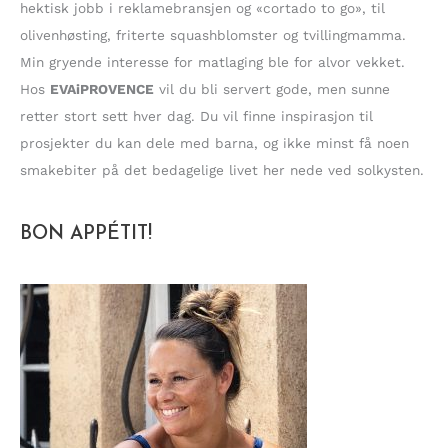
:
hektisk jobb i reklamebransjen og «cortado to go», til
olivenhøsting, friterte squashblomster og tvillingmamma.
Min gryende interesse for matlaging ble for alvor vekket.
Hos
EVAiPROVENCE
vil du bli servert gode, men sunne
retter stort sett hver dag. Du vil finne inspirasjon til
prosjekter du kan dele med barna, og ikke minst få noen
smakebiter på det bedagelige livet her nede ved solkysten.
BON APPÉTIT!