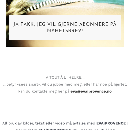
JA TAKK, JEG VIL GJERNE ABONNERE PÅ
NYHETSBREV!
À TOUT À L´HEURE…
…betyr «sees snart». Vil du jobbe med meg, eller har noe på hjertet,
kan du kontakte meg her på
eva@evaiprovence.no
All bruk av bilder, tekst eller video må avtales med
EVAiPROVENCE
|