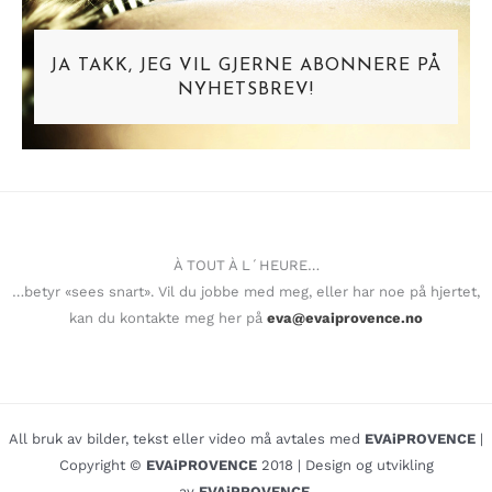
JA TAKK, JEG VIL GJERNE ABONNERE PÅ
NYHETSBREV!
À TOUT À L´HEURE…
…betyr «sees snart». Vil du jobbe med meg, eller har noe på hjertet,
kan du kontakte meg her på
eva@evaiprovence.no
All bruk av bilder, tekst eller video må avtales med
EVAiPROVENCE
|
Copyright ©
EVAiPROVENCE
2018 | Design og utvikling
av
EVAiPROVENCE