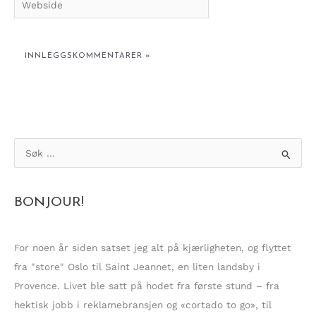
S
ø
k
BONJOUR!
e
t
t
For noen år siden satset jeg alt på kjærligheten, og flyttet
e
fra "store" Oslo til Saint Jeannet, en liten landsby i
r
Provence. Livet ble satt på hodet fra første stund – fra
:
hektisk jobb i reklamebransjen og «cortado to go», til