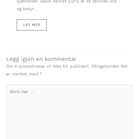
kjøkkenet. Selve navnet curry er et tamilsk ord
og betyr…
LES MER
Legg igjen en kommentar
Din e-postadresse vil ikke bli publisert.
Obligatoriske felt
er merket med
*
Skriv
her
...