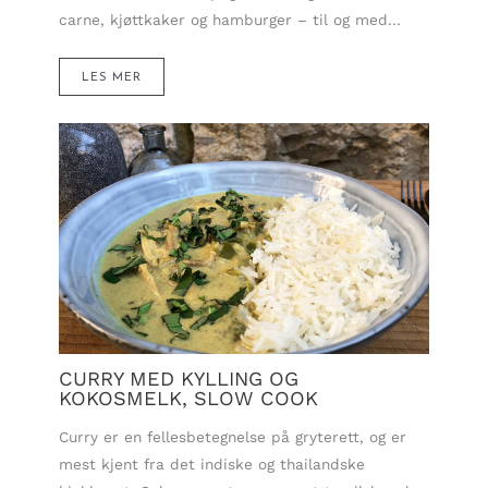
carne, kjøttkaker og hamburger – til og med…
LES MER
CURRY MED KYLLING OG
KOKOSMELK, SLOW COOK
Curry er en fellesbetegnelse på gryterett, og er
mest kjent fra det indiske og thailandske