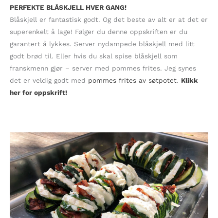
PERFEKTE BLÅSKJELL HVER GANG!
Blåskjell er fantastisk godt. Og det beste av alt er at det er
superenkelt å lage! Følger du denne oppskriften er du
garantert å lykkes. Server nydampede blåskjell med litt
godt brød til. Eller hvis du skal spise blåskjell som
franskmenn gjør – server med pommes frites. Jeg synes
det er veldig godt med
pommes frites av søtpotet
.
Klikk
her for oppskrift!