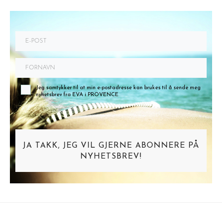
Jeg samtykker til at min e-postadresse kan brukes til å sende meg
nyhetsbrev fra EVA i PROVENCE
JA TAKK, JEG VIL GJERNE ABONNERE PÅ
NYHETSBREV!