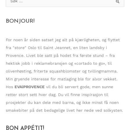
ø
k
BONJOUR!
e
t
t
For noen år siden satset jeg alt på kjærligheten, og flyttet
e
fra "store" Oslo til Saint Jeannet, en liten landsby i
r
Provence. Livet ble satt på hodet fra første stund – fra
:
hektisk jobb i reklamebransjen og «cortado to go», til
olivenhøsting, friterte squashblomster og tvillingmamma.
Min gryende interesse for matlaging ble for alvor vekket.
Hos
EVAiPROVENCE
vil du bli servert gode, men sunne
retter stort sett hver dag. Du vil finne inspirasjon til
prosjekter du kan dele med barna, og ikke minst få noen
smakebiter på det bedagelige livet her nede ved solkysten.
BON APPÉTIT!