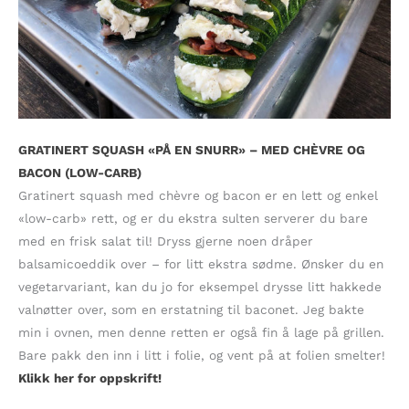
GRATINERT SQUASH «PÅ EN SNURR» – MED CHÈVRE OG
BACON (LOW-CARB)
Gratinert squash med chèvre og bacon er en lett og enkel
«low-carb» rett, og er du ekstra sulten serverer du bare
med en frisk salat til! Dryss gjerne noen dråper
balsamicoeddik over – for litt ekstra sødme. Ønsker du en
vegetarvariant, kan du jo for eksempel drysse litt hakkede
valnøtter over, som en erstatning til baconet. Jeg bakte
min i ovnen, men denne retten er også fin å lage på grillen.
Bare pakk den inn i litt i folie, og vent på at folien smelter!
Klikk her for oppskrift!