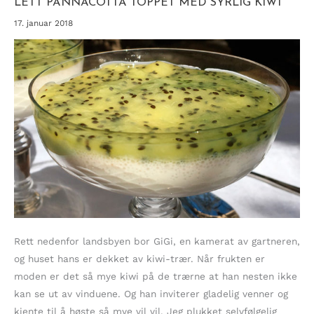
LETT PANNACOTTA TOPPET MED SYRLIG KIWI
17. januar 2018
Rett nedenfor landsbyen bor GiGi, en kamerat av gartneren,
og huset hans er dekket av kiwi-trær. Når frukten er
moden er det så mye kiwi på de trærne at han nesten ikke
kan se ut av vinduene. Og han inviterer gladelig venner og
kjente til å høste så mye vil vil. Jeg plukket selvfølgelig