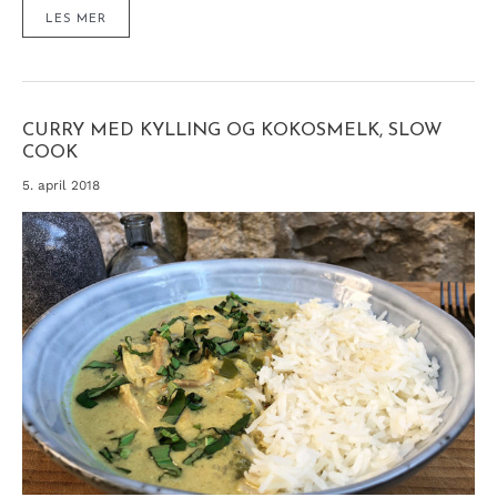
SMOOTHIE
LES MER
TIL
DE
SMÅ
–
MED
MASSE
GODSAKER
(OG
SKJULTE
CURRY MED KYLLING OG KOKOSMELK, SLOW
GRØNNSAKER)
COOK
5. april 2018