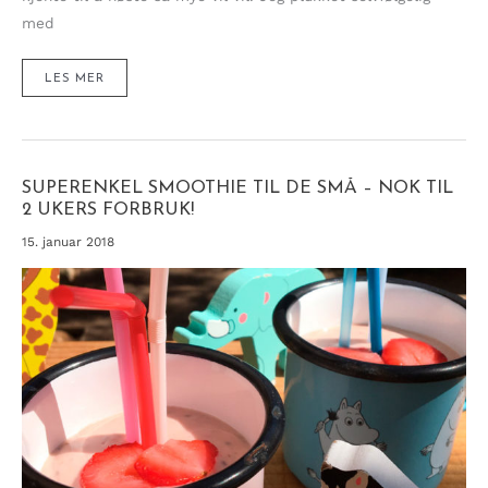
med
LETT
LES MER
PANNACOTTA
TOPPET
MED
SYRLIG
KIWI
SUPERENKEL SMOOTHIE TIL DE SMÅ – NOK TIL
2 UKERS FORBRUK!
15. januar 2018