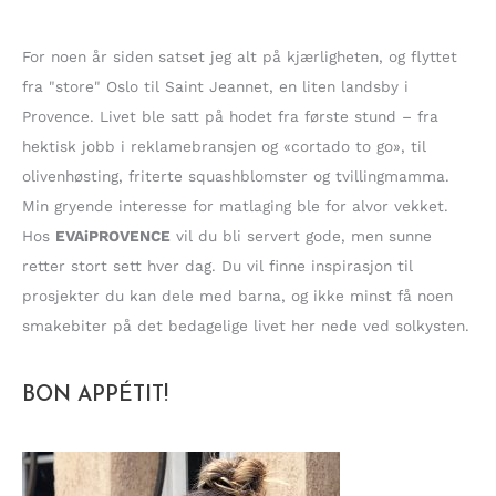
t
t
For noen år siden satset jeg alt på kjærligheten, og flyttet
e
fra "store" Oslo til Saint Jeannet, en liten landsby i
r
Provence. Livet ble satt på hodet fra første stund – fra
:
hektisk jobb i reklamebransjen og «cortado to go», til
olivenhøsting, friterte squashblomster og tvillingmamma.
Min gryende interesse for matlaging ble for alvor vekket.
Hos
EVAiPROVENCE
vil du bli servert gode, men sunne
retter stort sett hver dag. Du vil finne inspirasjon til
prosjekter du kan dele med barna, og ikke minst få noen
smakebiter på det bedagelige livet her nede ved solkysten.
BON APPÉTIT!