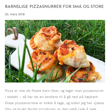
BARNSLIGE PIZZASNURRER FOR SMÅ OG STORE
20. mars 2018
Pizza er noe de fleste barn liker, og lager man pizzasnurrer
i stedet – så har de en tendens til å gå ned på høykant.
Disse pizzasnurrene er enkle å lage, og siden jeg har «juksa
litt» og brukt ferdig pizzabunn, er den også rask å lage.