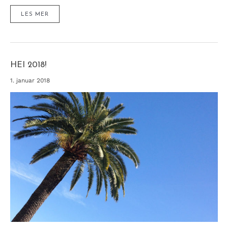
CHEESY
LES MER
GRESSKAR-
OG
MAKARONIGRATENG
–
EN
SUNNERE
VARIANT
AV
MAC
HEI 2018!
´N
´CHEESE!
1. januar 2018