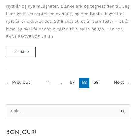
Nytt år og nye muligheter. Blanke ark og tegnestifter til. Jeg
liker godt konseptet en ny start, og den første dagen i et
nytt år er akkurat det. 2018 skal bli et år som teller – et år
hvor jeg skal få denne bloggen til å spire og gro. Her hos
EVA i PROVENCE vil du
HEI
LES MER
2018!
←
Previous
1
…
57
58
59
Next
→
S
ø
k
BONJOUR!
e