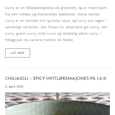
Curry er en fellesbetegnelse på gryterett, og er mest kjent
fra det indiske og thailandske kjøkkenet. Selve navnet
curry er et tamilsk ord og betyr saus, og curry kan lages i
uendelige varianter. Det finnes for eksempel gul curry, rød
curry, grønn curry, mild curry og skikkelig sterk curry. I
tillegg kan du variere mellom de fleste
CURRY
LES MER
MED
KYLLING
OG
KOKOSMELK,
SLOW
COOK
CHILIAIOLI – SPICY HVITLØKSMAJONES PÅ 1-2-3!
3. april 2018