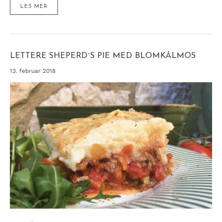
PERFEKT
LES MER
POSJERT
EGG
–
GARANTERT
VELLYKKET
LETTERE SHEPERD´S PIE MED BLOMKÅLMOS
13. februar 2018