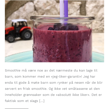
Smoothie må være noe av det nærmeste du kan lage til
barn, som kommer med en «jeg-liker-garanti»! Jeg har
enda til gode å møte barn som rynker på nesen når de blir
servert en frisk smoothie. Og ikke vet småtassene at den
inneholder grønnsaker som de «absolutt ikke liker». Det er
faktisk som et slags […]