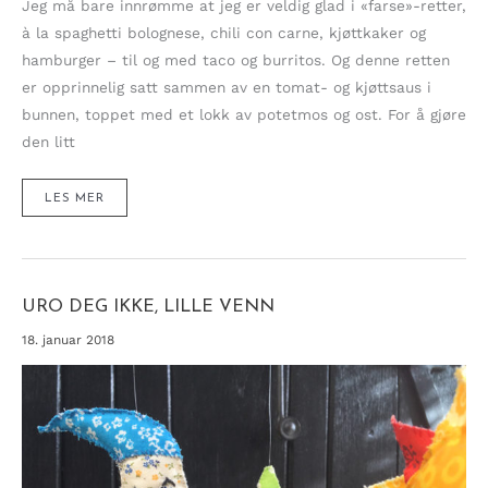
Jeg må bare innrømme at jeg er veldig glad i «farse»-retter,
à la spaghetti bolognese, chili con carne, kjøttkaker og
hamburger – til og med taco og burritos. Og denne retten
er opprinnelig satt sammen av en tomat- og kjøttsaus i
bunnen, toppet med et lokk av potetmos og ost. For å gjøre
den litt
LETTERE
LES MER
SHEPERD
´S
PIE
MED
BLOMKÅLMOS
URO DEG IKKE, LILLE VENN
18. januar 2018