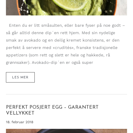
Enten du er litt småsulten, eller bare fyser på noe godt –
så går alltid denne dip´en rett hjem. Med sin nydelige
smak av avokado og en deilig kremet konsistens, er den
perfekt å servere med «crudités», franske tradisjonelle
appetizers (som rett og slett er hele og hakkede, rå
grønnsaker). Avokado-dip´en er også super
DEILIG
LES MER
KREMET
DIP
AV
AVOKADO
OG
KORIANDER
PERFEKT POSJERT EGG – GARANTERT
VELLYKKET
18. februar 2018