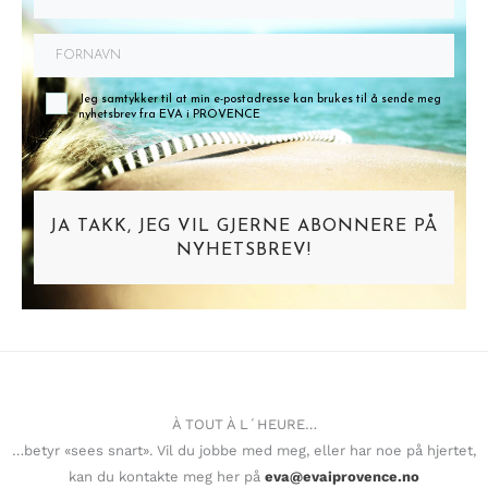
Jeg samtykker til at min e-postadresse kan brukes til å sende meg
nyhetsbrev fra EVA i PROVENCE
JA TAKK, JEG VIL GJERNE ABONNERE PÅ
NYHETSBREV!
À TOUT À L´HEURE…
…betyr «sees snart». Vil du jobbe med meg, eller har noe på hjertet,
kan du kontakte meg her på
eva@evaiprovence.no