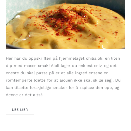
Her har du oppskriften på hjemmelaget chiliaioli, en liten
dip med masse smak! Aioli lager du enklest selv, og det
eneste du skal passe på er at alle ingrediensene er
romtemperte (dette for at aiolien ikke skal skille seg). Du
kan tilsette forskjellige smaker for å «spice» den opp, og i
denne er det altså
CHILIAIOLI
LES MER
–
SPICY
HVITLØKSMAJONES
PÅ
1-
2-
3!