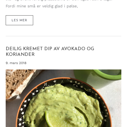
Fordi mine små er veldig glad i pølse,
BARNSLIGE
LES MER
PIZZASNURRER
FOR
SMÅ
OG
STORE
DEILIG KREMET DIP AV AVOKADO OG
KORIANDER
9. mars 2018