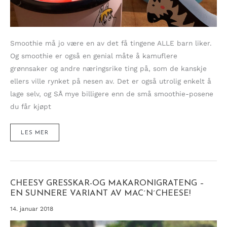
Smoothie må jo være en av det få tingene ALLE barn liker.
Og smoothie er også en genial måte å kamuflere
grønnsaker og andre næringsrike ting på, som de kanskje
ellers ville rynket på nesen av. Det er også utrolig enkelt å
lage selv, og SÅ mye billigere enn de små smoothie-posene
du får kjøpt
SUPERENKEL
LES MER
SMOOTHIE
TIL
DE
SMÅ
–
NOK
TIL
2
UKERS
CHEESY GRESSKAR-OG MAKARONIGRATENG –
FORBRUK!
EN SUNNERE VARIANT AV MAC´N´CHEESE!
14. januar 2018