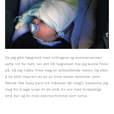
Da jeg gikk høygravid med tvillingene og sommervarmen
satte inn for fullt, var det litt begrenset hva jeg kunne finne
på. Så jeg måtte finne meg en stillesittende hobby. Og etter
å ha blitt inspirert av en av mine beste venninner (som
faktisk fikk baby bare tre måneder før meg!), bestemte jeg
meg for å lage uroer til de små. Én uro med forskjellige
små dyr, og én med stjerner/himmel som tema.