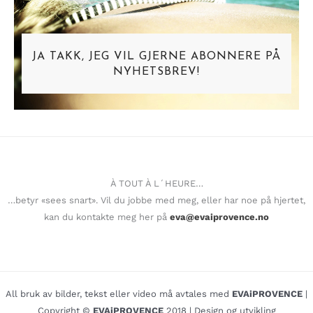
JA TAKK, JEG VIL GJERNE ABONNERE PÅ
NYHETSBREV!
À TOUT À L´HEURE…
…betyr «sees snart». Vil du jobbe med meg, eller har noe på hjertet,
kan du kontakte meg her på
eva@evaiprovence.no
All bruk av bilder, tekst eller video må avtales med
EVAiPROVENCE
|
Copyright ©
EVAiPROVENCE
2018 | Design og utvikling