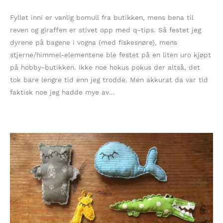
Fyllet inni er vanlig bomull fra butikken, mens bena til
reven og giraffen er stivet opp med q-tips. Så festet jeg
dyrene på bagene i vogna (med fiskesnøre), mens
stjerne/himmel-elementene ble festet på en liten uro kjøpt
på hobby-butikken. Ikke noe hokus pokus der altså, det
tok bare lengre tid enn jeg trodde. Men akkurat da var tid
faktisk noe jeg hadde mye av…