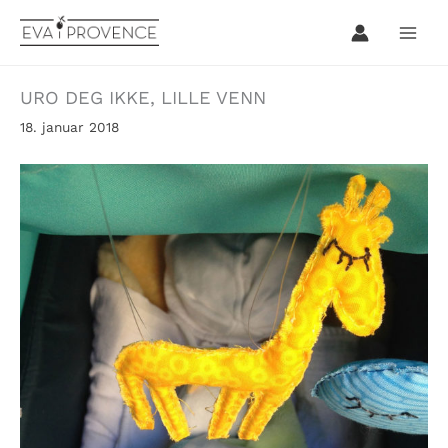
Hopp
rett
til
innholdet
URO DEG IKKE, LILLE VENN
18. januar 2018