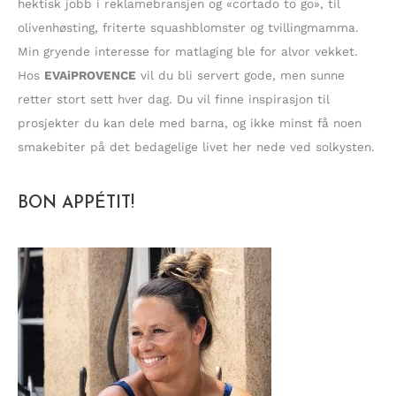
hektisk jobb i reklamebransjen og «cortado to go», til
olivenhøsting, friterte squashblomster og tvillingmamma.
Min gryende interesse for matlaging ble for alvor vekket.
Hos
EVAiPROVENCE
vil du bli servert gode, men sunne
retter stort sett hver dag. Du vil finne inspirasjon til
prosjekter du kan dele med barna, og ikke minst få noen
smakebiter på det bedagelige livet her nede ved solkysten.
BON APPÉTIT!