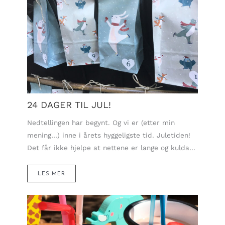
24 DAGER TIL JUL!
Nedtellingen har begynt. Og vi er (etter min
mening…) inne i årets hyggeligste tid. Juletiden!
Det får ikke hjelpe at nettene er lange og kulda…
LES MER