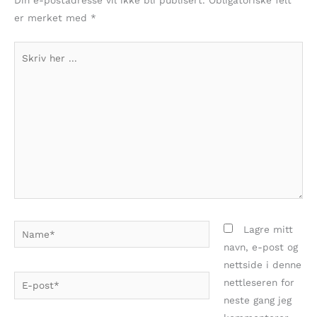
Din e-postadresse vil ikke bli publisert.
Obligatoriske felt
er merket med
*
Skriv
her
...
Name*
Lagre mitt
navn, e-post og
nettside i denne
E-
nettleseren for
post*
neste gang jeg