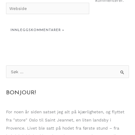
kommenterer.
Webside
S
ø
k
BONJOUR!
e
t
t
For noen år siden satset jeg alt på kjærligheten, og flyttet
e
fra "store" Oslo til Saint Jeannet, en liten landsby i
r
Provence. Livet ble satt på hodet fra første stund – fra
: