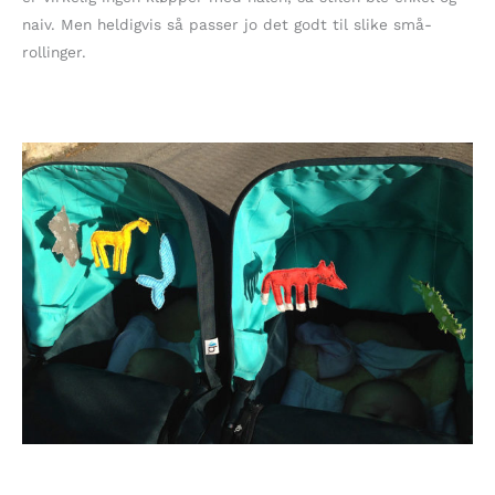
naiv. Men heldigvis så passer jo det godt til slike små-
rollinger.