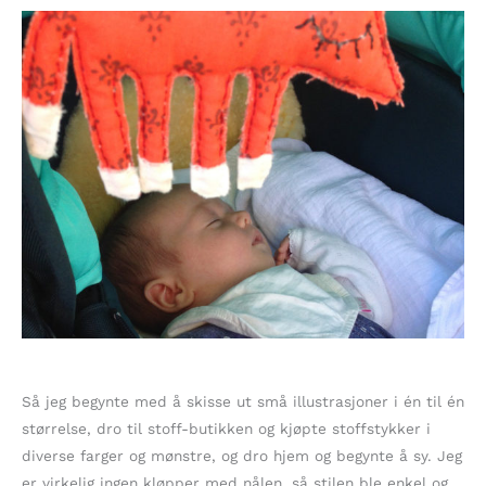
Så jeg begynte med å skisse ut små illustrasjoner i én til én
størrelse, dro til stoff-butikken og kjøpte stoffstykker i
diverse farger og mønstre, og dro hjem og begynte å sy. Jeg
er virkelig ingen kløpper med nålen, så stilen ble enkel og