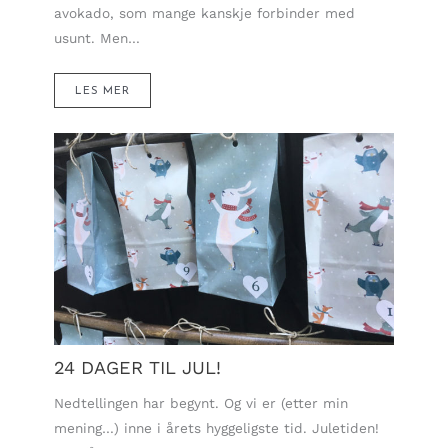
avokado, som mange kanskje forbinder med
usunt. Men…
LES MER
24 DAGER TIL JUL!
Nedtellingen har begynt. Og vi er (etter min
mening…) inne i årets hyggeligste tid. Juletiden!