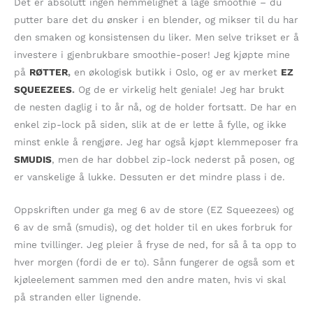
Det er absolutt ingen hemmelighet å lage smoothie – du
putter bare det du ønsker i en blender, og mikser til du har
den smaken og konsistensen du liker. Men selve trikset er å
investere i gjenbrukbare smoothie-poser! Jeg kjøpte mine
på
RØTTER
,
en økologisk butikk i Oslo, og er av merket
EZ
SQUEEZEES
.
Og de er virkelig helt geniale! Jeg har brukt
de nesten daglig i to år nå, og de holder fortsatt. De har en
enkel zip-lock på siden, slik at de er lette å fylle, og ikke
minst enkle å rengjøre. Jeg har også kjøpt klemmeposer fra
SMUDIS
, men de har dobbel zip-lock nederst på posen, og
er vanskelige å lukke. Dessuten er det mindre plass i de.
Oppskriften under ga meg 6 av de store (EZ Squeezees) og
6 av de små (smudis), og det holder til en ukes forbruk for
mine tvillinger. Jeg pleier å fryse de ned, for så å ta opp to
hver morgen (fordi de er to). Sånn fungerer de også som et
kjøleelement sammen med den andre maten, hvis vi skal
på stranden eller lignende.