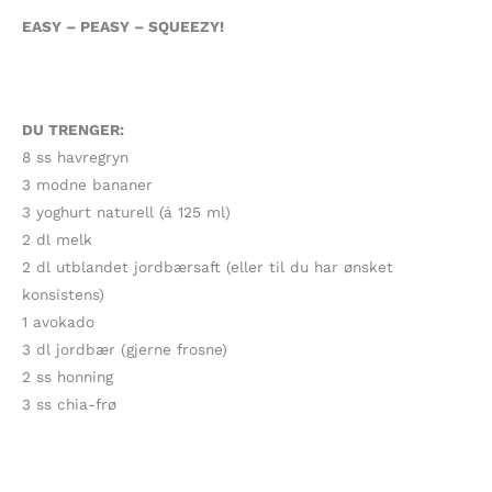
EASY – PEASY – SQUEEZY!
DU TRENGER:
8 ss havregryn
3 modne bananer
3 yoghurt naturell (á 125 ml)
2 dl melk
2 dl utblandet jordbærsaft (eller til du har ønsket
konsistens)
1 avokado
3 dl jordbær (gjerne frosne)
2 ss honning
3 ss chia-frø