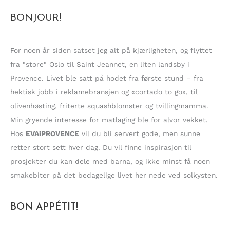
k
BONJOUR!
e
t
t
For noen år siden satset jeg alt på kjærligheten, og flyttet
e
fra "store" Oslo til Saint Jeannet, en liten landsby i
r
Provence. Livet ble satt på hodet fra første stund – fra
:
hektisk jobb i reklamebransjen og «cortado to go», til
olivenhøsting, friterte squashblomster og tvillingmamma.
Min gryende interesse for matlaging ble for alvor vekket.
Hos
EVAiPROVENCE
vil du bli servert gode, men sunne
retter stort sett hver dag. Du vil finne inspirasjon til
prosjekter du kan dele med barna, og ikke minst få noen
smakebiter på det bedagelige livet her nede ved solkysten.
BON APPÉTIT!