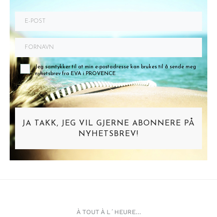
Jeg samtykker til at min e-postadresse kan brukes til å sende meg
nyhetsbrev fra EVA i PROVENCE
JA TAKK, JEG VIL GJERNE ABONNERE PÅ
NYHETSBREV!
À TOUT À L´HEURE…