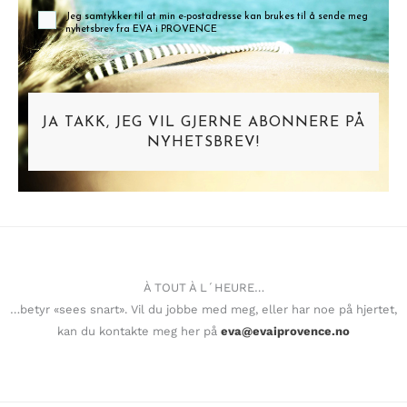
Jeg samtykker til at min e-postadresse kan brukes til å sende meg
nyhetsbrev fra EVA i PROVENCE
JA TAKK, JEG VIL GJERNE ABONNERE PÅ
NYHETSBREV!
À TOUT À L´HEURE…
…betyr «sees snart». Vil du jobbe med meg, eller har noe på hjertet,
kan du kontakte meg her på
eva@evaiprovence.no