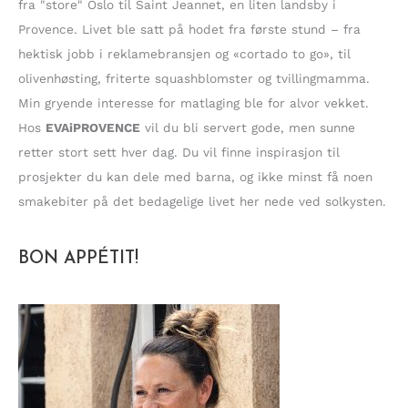
fra "store" Oslo til Saint Jeannet, en liten landsby i
r
Provence. Livet ble satt på hodet fra første stund – fra
:
hektisk jobb i reklamebransjen og «cortado to go», til
olivenhøsting, friterte squashblomster og tvillingmamma.
Min gryende interesse for matlaging ble for alvor vekket.
Hos
EVAiPROVENCE
vil du bli servert gode, men sunne
retter stort sett hver dag. Du vil finne inspirasjon til
prosjekter du kan dele med barna, og ikke minst få noen
smakebiter på det bedagelige livet her nede ved solkysten.
BON APPÉTIT!