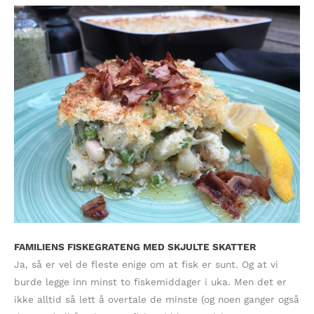
FAMILIENS FISKEGRATENG MED SKJULTE SKATTER
Ja, så er vel de fleste enige om at fisk er sunt. Og at vi
burde legge inn minst to fiskemiddager i uka. Men det er
ikke alltid så lett å overtale de minste (og noen ganger også