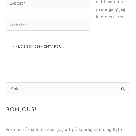
E-
nettleseren for
post*
neste gang jeg
kommenterer.
Webside
S
ø
k
BONJOUR!
e
t
t
For noen år siden satset jeg alt på kjærligheten, og flyttet
e