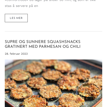
stas å servere på en
SUPERENKEL
LES MER
OG
SKIKKELIG
CHEESY
TACOPANNE
(SMARTKARBO)
SUPRE OG SUNNERE SQUASHSNACKS
GRATINERT MED PARMESAN OG CHILI
28. februar 2023