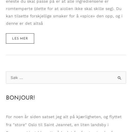
eneste du skal passe på er at alle ingrediensene er
romtemperte (dette for at aiolien ikke skal skille seg). Du
kan tilsette forskjellige smaker for å «spice» den opp, og i
denne er det altså
CHILIAIOLI
LES MER
–
SPICY
HVITLØKSMAJONES
PÅ
1-
2-
3!
S
ø
k
BONJOUR!
e
t
t
For noen år siden satset jeg alt på kjærligheten, og flyttet
e
fra "store" Oslo til Saint Jeannet, en liten landsby i
r