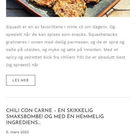
Squash er en av favorittene i mine «5 om dagen». Og
spesielt når de kan spises som snacks. Squashsnacks
gratineres i ovnen med deilig parmesan, og de er sprø og
salte på utsiden, og myke og søte på innsiden. Med et
spicy og velrettet kick fra chilien! P.S! De er absolutt best
(og sprøest) når
SUPRE
LES MER
OG
SUNNERE
SQUASHSNACKS
GRATINERT
MED
PARMESAN
OG
CHILI
CHILI CON CARNE – EN SKIKKELIG
SMAKSBOMBE! OG MED ÉN HEMMELIG
INGREDIENS…
5. mars 2022