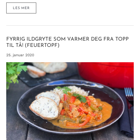
CHILI
LES MER
CON
CARNE
–
EN
SKIKKELIG
SMAKSBOMBE!
OG
MED
ÉN
FYRRIG ILDGRYTE SOM VARMER DEG FRA TOPP
HEMMELIG
INGREDIENS…
TIL TÅ! (FEUERTOPF)
25. januar 2020