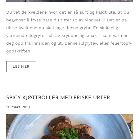
Du vet de kveldene hvor det er så surt og kaldt ute, at du
begynner å fryse bare du titter ut av vinduet..? Det er på
disse kveldene du skal lage denne gryta! En skikkelig
varmende ildgryte, full av krydder og smak – som varmer
deg opp fra innsiden og ut. Denne ildgryte-, eller feuertopf-
oppskriften
FYRRIG
LES MER
ILDGRYTE
SOM
VARMER
DEG
FRA
TOPP
TIL
TÅ!
(FEUERTOPF)
SPICY KJØTTBOLLER MED FRISKE URTER
11. mars 2019