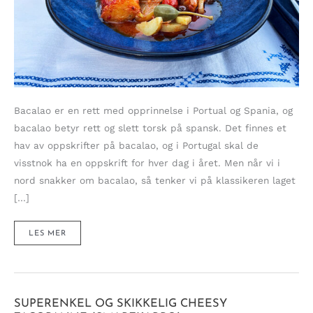
Bacalao er en rett med opprinnelse i Portual og Spania, og
bacalao betyr rett og slett torsk på spansk. Det finnes et
hav av oppskrifter på bacalao, og i Portugal skal de
visstnok ha en oppskrift for hver dag i året. Men når vi i
nord snakker om bacalao, så tenker vi på klassikeren laget
[…]
BELÅTEN
LES MER
BACALAO
–
ENKEL
FISKEGRYTE
FULL
AV
GLEDE,
FARGE
&
SUPERENKEL OG SKIKKELIG CHEESY
SMAK!