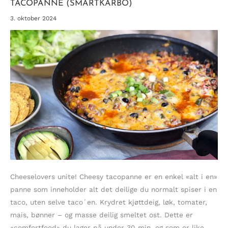
TACOPANNE (SMARTKARBO)
3. oktober 2024
Cheeselovers unite! Cheesy tacopanne er en enkel «alt i en»
panne som inneholder alt det deilige du normalt spiser i en
taco, uten selve taco´en. Krydret kjøttdeig, løk, tomater,
mais, bønner – og masse deilig smeltet ost. Dette er
«comfortfood» du lager på under 30 min, og som er like