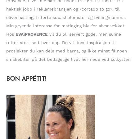
Provence. Livet ble satt på hodet fra første stund – fra
:
hektisk jobb i reklamebransjen og «cortado to go», til
olivenhøsting, friterte squashblomster og tvillingmamma.
Min gryende interesse for matlaging ble for alvor vekket.
Hos
EVAiPROVENCE
vil du bli servert gode, men sunne
retter stort sett hver dag. Du vil finne inspirasjon til
prosjekter du kan dele med barna, og ikke minst få noen
smakebiter på det bedagelige livet her nede ved solkysten.
BON APPÉTIT!