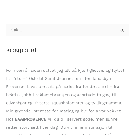
S
ø
k
BONJOUR!
e
t
t
For noen år siden satset jeg alt på kjærligheten, og flyttet
e
fra "store" Oslo til Saint Jeannet, en liten landsby i
r
Provence. Livet ble satt på hodet fra første stund – fra
:
hektisk jobb i reklamebransjen og «cortado to go», til
olivenhøsting, friterte squashblomster og tvillingmamma.
Min gryende interesse for matlaging ble for alvor vekket.
Hos
EVAiPROVENCE
vil du bli servert gode, men sunne
retter stort sett hver dag. Du vil finne inspirasjon til