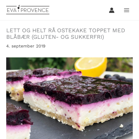
Hopp
rett
til
innholdet
LETT OG HELT RÅ OSTEKAKE TOPPET MED
BLÅBÆR (GLUTEN- OG SUKKERFRI)
4. september 2019