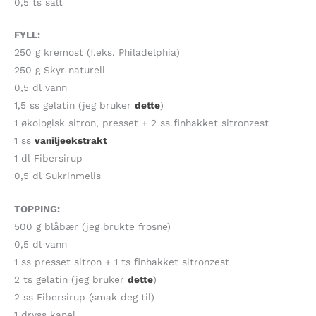
0,5 ts salt
FYLL:
250 g kremost (f.eks. Philadelphia)
250 g Skyr naturell
0,5 dl vann
1,5 ss gelatin (jeg bruker
dette
)
1 økologisk sitron, presset + 2 ss finhakket sitronzest
1 ss
vaniljeekstrakt
1 dl Fibersirup
0,5 dl Sukrinmelis
TOPPING:
500 g blåbær (jeg brukte frosne)
0,5 dl vann
1 ss presset sitron + 1 ts finhakket sitronzest
2 ts gelatin (jeg bruker
dette
)
2 ss Fibersirup (smak deg til)
1 dryss kanel