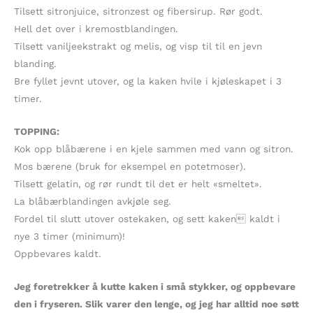
Tilsett sitronjuice, sitronzest og fibersirup. Rør godt.
Hell det over i kremostblandingen.
Tilsett vaniljeekstrakt og melis, og visp til til en jevn
blanding.
Bre fyllet jevnt utover, og la kaken hvile i kjøleskapet i 3
timer.
TOPPING:
Kok opp blåbærene i en kjele sammen med vann og sitron.
Mos bærene (bruk for eksempel en potetmoser).
Tilsett gelatin, og rør rundt til det er helt «smeltet».
La blåbærblandingen avkjøle seg.
Fordel til slutt utover ostekaken, og sett kaken kaldt i
nye 3 timer (minimum)!
Oppbevares kaldt.
Jeg foretrekker å kutte kaken i små stykker, og oppbevare
den i fryseren. Slik varer den lenge, og jeg har alltid noe søtt