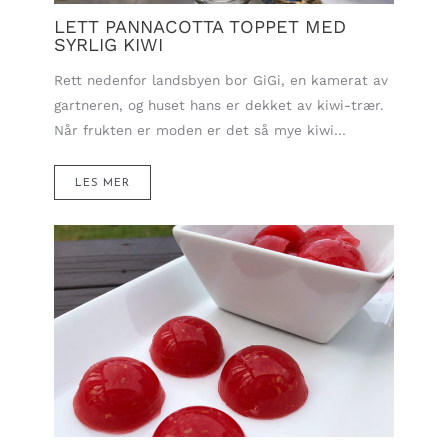
LETT PANNACOTTA TOPPET MED
SYRLIG KIWI
Rett nedenfor landsbyen bor GiGi, en kamerat av
gartneren, og huset hans er dekket av kiwi-trær.
Når frukten er moden er det så mye kiwi…
LES MER