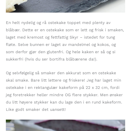
En helt nydelig og rå ostekake toppet med plenty av
blåbær. Dette er en ostekake som er lett og frisk i smaken,
laget med kremost og fettfattig Skyr – istedet for tung
fløte. Selve bunnen er laget av mandelmel og kokos, og
som derfor gjør den glutenfri. Og hele kaken er så og si
sukkerfri (hvis du ser bortifra blåbærene da!).
Og selvfølgelig så smaker den akkurat som en ostekake
skal smake. Bare litt lettere og friskere! Jeg har laget min
ostekake i en rektangulær kakeform på 22 x 32 cm, fordi
jeg foretrekker heller mindre OG flere stykker. Men ønsker
du litt høyere stykker kan du lage den i en rund kakeform.
Like godt smaker det uansett!