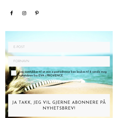
Jeg samtykker til at min e-postadresse kan brukes til å sende meg
nyhetsbrev fra EVA i PROVENCE
JA TAKK, JEG VIL GJERNE ABONNERE PÅ
NYHETSBREV!