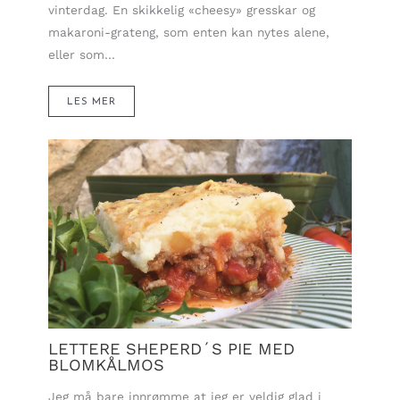
vinterdag. En skikkelig «cheesy» gresskar og
makaroni-grateng, som enten kan nytes alene,
eller som…
LES MER
LETTERE SHEPERD´S PIE MED
BLOMKÅLMOS
Jeg må bare innrømme at jeg er veldig glad i