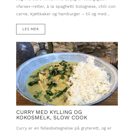
«farse»-retter, à la spaghetti bolognese, chili con
carne, kjøttkaker og hamburger – til og med…
LES MER
CURRY MED KYLLING OG
KOKOSMELK, SLOW COOK
Curry er en fellesbetegnelse på gryterett, og er