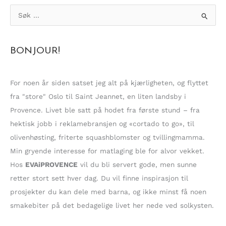
S
ø
k
BONJOUR!
e
t
t
For noen år siden satset jeg alt på kjærligheten, og flyttet
e
fra "store" Oslo til Saint Jeannet, en liten landsby i
r
Provence. Livet ble satt på hodet fra første stund – fra
:
hektisk jobb i reklamebransjen og «cortado to go», til
olivenhøsting, friterte squashblomster og tvillingmamma.
Min gryende interesse for matlaging ble for alvor vekket.
Hos
EVAiPROVENCE
vil du bli servert gode, men sunne
retter stort sett hver dag. Du vil finne inspirasjon til
prosjekter du kan dele med barna, og ikke minst få noen
smakebiter på det bedagelige livet her nede ved solkysten.