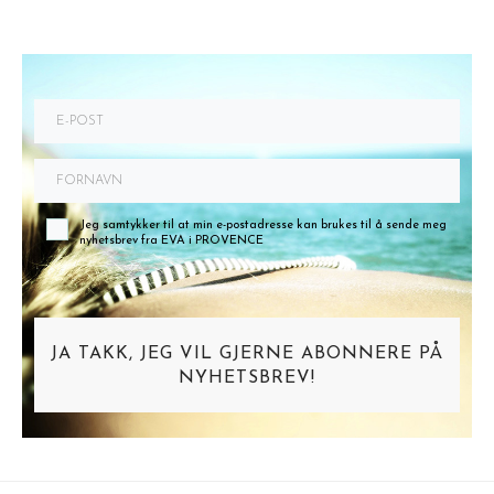
Jeg samtykker til at min e-postadresse kan brukes til å sende meg
nyhetsbrev fra EVA i PROVENCE
JA TAKK, JEG VIL GJERNE ABONNERE PÅ
NYHETSBREV!