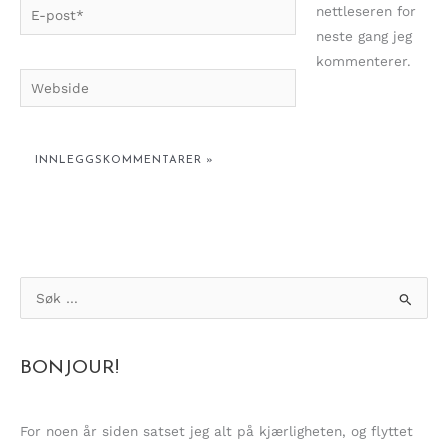
E-
nettleseren for
post*
neste gang jeg
kommenterer.
Webside
S
ø
k
BONJOUR!
e
t
t
For noen år siden satset jeg alt på kjærligheten, og flyttet