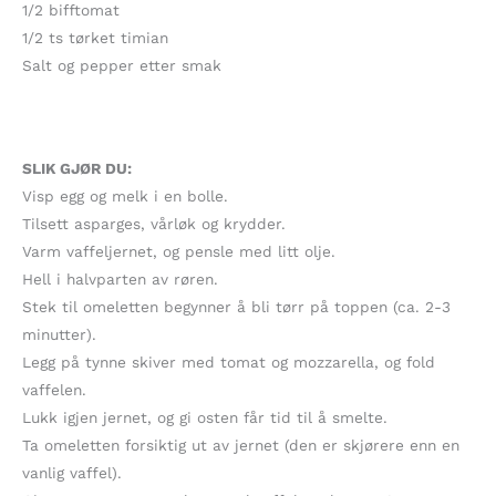
1/2 bifftomat
1/2 ts tørket timian
Salt og pepper etter smak
SLIK GJØR DU:
Visp egg og melk i en bolle.
Tilsett asparges, vårløk og krydder.
Varm vaffeljernet, og pensle med litt olje.
Hell i halvparten av røren.
Stek til omeletten begynner å bli tørr på toppen (ca. 2-3
minutter).
Legg på tynne skiver med tomat og mozzarella, og fold
vaffelen.
Lukk igjen jernet, og gi osten får tid til å smelte.
Ta omeletten forsiktig ut av jernet (den er skjørere enn en
vanlig vaffel).