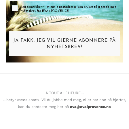
Jeg samtykker til at min e-postadresse kan brukes til å sende meg
nyhetsbrev fra EVA i PROVENCE
JA TAKK, JEG VIL GJERNE ABONNERE PÅ
NYHETSBREV!
À TOUT À L´HEURE…
…betyr «sees snart». Vil du jobbe med meg, eller har noe på hjertet,
kan du kontakte meg her på
eva@evaiprovence.no