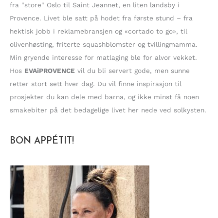
e
fra "store" Oslo til Saint Jeannet, en liten landsby i
r
Provence. Livet ble satt på hodet fra første stund – fra
:
hektisk jobb i reklamebransjen og «cortado to go», til
olivenhøsting, friterte squashblomster og tvillingmamma.
Min gryende interesse for matlaging ble for alvor vekket.
Hos
EVAiPROVENCE
vil du bli servert gode, men sunne
retter stort sett hver dag. Du vil finne inspirasjon til
prosjekter du kan dele med barna, og ikke minst få noen
smakebiter på det bedagelige livet her nede ved solkysten.
BON APPÉTIT!