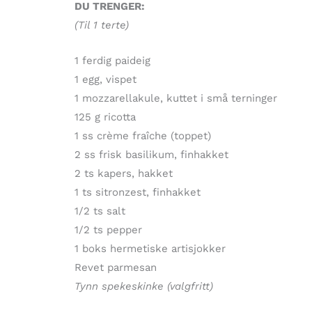
DU TRENGER:
(Til 1 terte)
1 ferdig paideig
1 egg, vispet
1 mozzarellakule, kuttet i små terninger
125 g ricotta
1 ss crème fraîche (toppet)
2 ss frisk basilikum, finhakket
2 ts kapers, hakket
1 ts sitronzest, finhakket
1/2 ts salt
1/2 ts pepper
1 boks hermetiske artisjokker
Revet parmesan
Tynn spekeskinke (valgfritt)