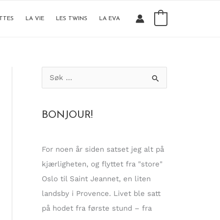
0
TTES
LA VIE
LES TWINS
LA EVA
S
ø
k
BONJOUR!
e
t
t
For noen år siden satset jeg alt på
e
kjærligheten, og flyttet fra "store"
r
Oslo til Saint Jeannet, en liten
:
landsby i Provence. Livet ble satt
på hodet fra første stund – fra