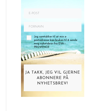
Jeg samtykker til at min e-
postadresse kan brukes til å sende
meg nyhetsbrev fra EVA i
PROVENCE
JA TAKK, JEG VIL GJERNE
ABONNERE PÅ
NYHETSBREV!