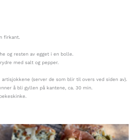
n firkant.
e og resten av egget i en bolle.
krydre med salt og pepper.
rtisjokkene (server de som blir til overs ved siden av).
gynner å bli gyllen på kantene, ca. 30 min.
spekeskinke.