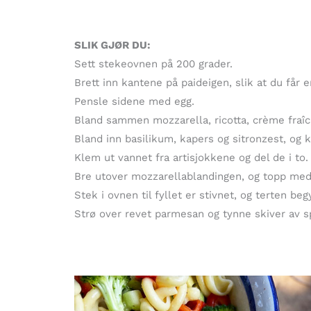
SLIK GJØR DU:
Sett stekeovnen på 200 grader.
Brett inn kantene på paideigen, slik at du får e
Pensle sidene med egg.
Bland sammen mozzarella, ricotta, crème fraîch
Bland inn basilikum, kapers og sitronzest, og 
Klem ut vannet fra artisjokkene og del de i to.
Bre utover mozzarellablandingen, og topp med a
Stek i ovnen til fyllet er stivnet, og terten be
Strø over revet parmesan og tynne skiver av 