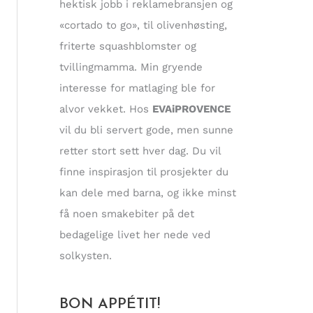
hektisk jobb i reklamebransjen og
«cortado to go», til olivenhøsting,
friterte squashblomster og
tvillingmamma. Min gryende
interesse for matlaging ble for
alvor vekket. Hos
EVAiPROVENCE
vil du bli servert gode, men sunne
retter stort sett hver dag. Du vil
finne inspirasjon til prosjekter du
kan dele med barna, og ikke minst
få noen smakebiter på det
bedagelige livet her nede ved
solkysten.
BON APPÉTIT!