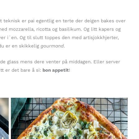
t teknisk er pai egentlig en terte der deigen bakes over
med mozzarella, ricotta og basilikum. Og litt kapers og
er i´en. Og til slutt toppes den med artisjokkhjerter,
du er en skikkelig
gourmand
.
e glass mens dere venter på middagen. Eller server
t er det bare å si:
bon appetit
!