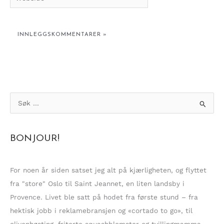
S
ø
k
BONJOUR!
e
t
t
For noen år siden satset jeg alt på kjærligheten, og flyttet
e
fra "store" Oslo til Saint Jeannet, en liten landsby i
r
Provence. Livet ble satt på hodet fra første stund – fra
:
hektisk jobb i reklamebransjen og «cortado to go», til
olivenhøsting, friterte squashblomster og tvillingmamma.