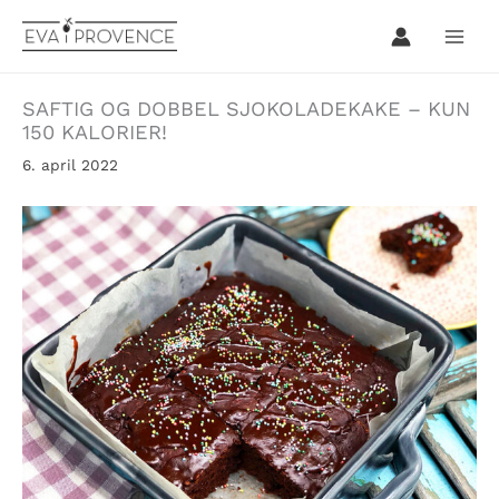
Hopp
rett
til
innholdet
SAFTIG OG DOBBEL SJOKOLADEKAKE – KUN
150 KALORIER!
6. april 2022