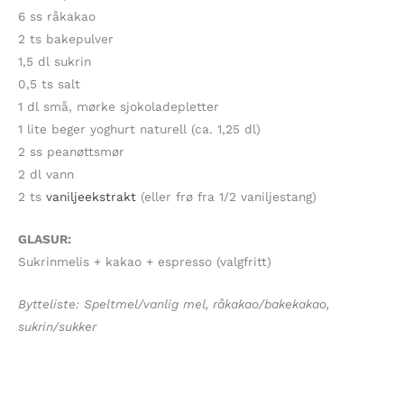
6 ss råkakao
2 ts bakepulver
1,5 dl sukrin
0,5 ts salt
1 dl små, mørke sjokoladepletter
1 lite beger yoghurt naturell (ca. 1,25 dl)
2 ss peanøttsmør
2 dl vann
2 ts
vaniljeekstrakt
(eller frø fra 1/2 vaniljestang)
GLASUR:
Sukrinmelis + kakao + espresso (valgfritt)
Bytteliste: Speltmel/vanlig mel, råkakao/bakekakao,
sukrin/sukker