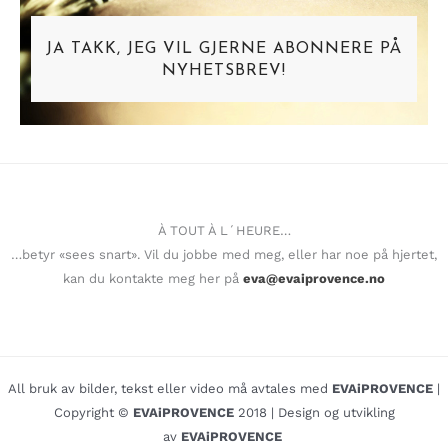
JA TAKK, JEG VIL GJERNE ABONNERE PÅ
NYHETSBREV!
À TOUT À L´HEURE…
…betyr «sees snart». Vil du jobbe med meg, eller har noe på hjertet,
kan du kontakte meg her på
eva@evaiprovence.no
All bruk av bilder, tekst eller video må avtales med
EVAiPROVENCE
|
Copyright ©
EVAiPROVENCE
2018 | Design og utvikling
av
EVAiPROVENCE