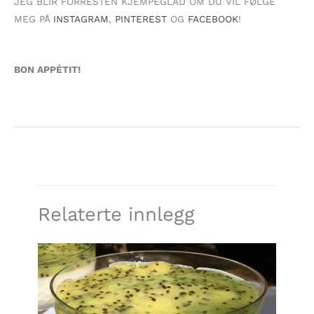
JEG BLIR FORRESTEN KJEMPEGLAD OM DU VIL FØLGE
MEG PÅ
INSTAGRAM
,
PINTEREST
OG
FACEBOOK
!
BON APPÉTIT!
Relaterte innlegg