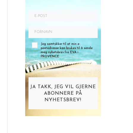
Jeg samtykker til at min e-
postadresse kan brukes til å sende
meg nyhetsbrev fra EVA i
PROVENCE
JA TAKK, JEG VIL GJERNE
ABONNERE PÅ
NYHETSBREV!