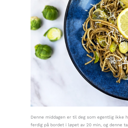
Denne middagen er til deg som egentlig ikke ha
ferdig på bordet i løpet av 20 min, og denne 