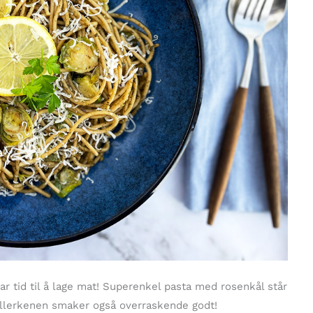
r tid til å lage mat! Superenkel pasta med rosenkål står
tallerkenen smaker også overraskende godt!