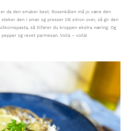
et er da den smaker best. Rosenkålen må jo være den
 steker den i smør og presser litt sitron over, så gir den
fullkornspasta, så tilfører du kroppen ekstra næring. Og
t pepper og revet parmesan. Voilá – voilá!