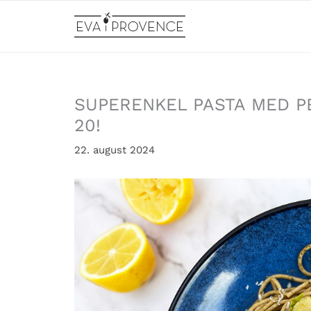
Hopp
rett
til
innholdet
SUPERENKEL PASTA MED P
20!
22. august 2024