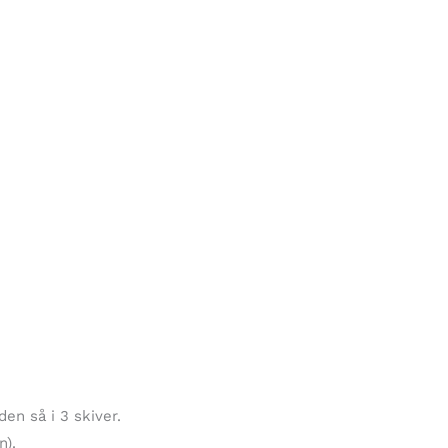
en så i 3 skiver.
n).