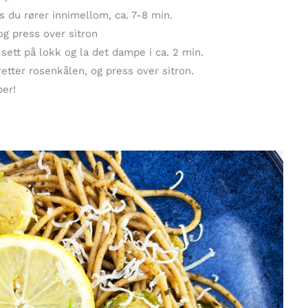
 du rører innimellom, ca. 7-8 min.
og press over sitron
sett på lokk og la det dampe i ca. 2 min.
etter rosenkålen, og press over sitron.
er!