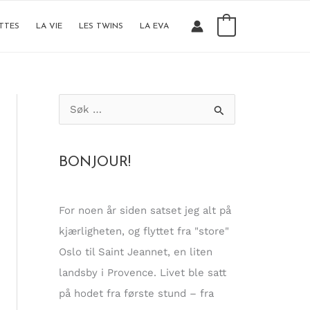
0
TTES
LA VIE
LES TWINS
LA EVA
S
ø
k
BONJOUR!
e
t
t
For noen år siden satset jeg alt på
e
kjærligheten, og flyttet fra "store"
r
Oslo til Saint Jeannet, en liten
:
landsby i Provence. Livet ble satt
på hodet fra første stund – fra