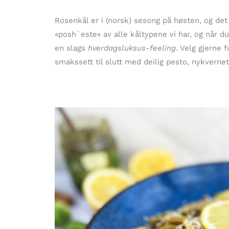
Rosenkål er i (norsk) sesong på høsten, og d
«posh´este» av alle kåltypene vi har, og når du
en slags
hverdagsluksus-feeling
. Velg gjerne 
smakssett til slutt med deilig pesto, nykverne