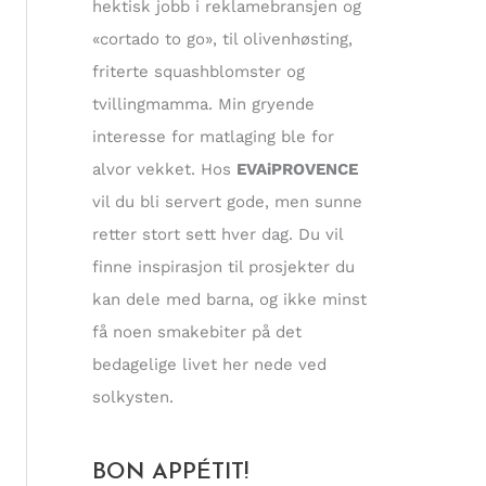
hektisk jobb i reklamebransjen og
«cortado to go», til olivenhøsting,
friterte squashblomster og
tvillingmamma. Min gryende
interesse for matlaging ble for
alvor vekket. Hos
EVAiPROVENCE
vil du bli servert gode, men sunne
retter stort sett hver dag. Du vil
finne inspirasjon til prosjekter du
kan dele med barna, og ikke minst
få noen smakebiter på det
bedagelige livet her nede ved
solkysten.
BON APPÉTIT!