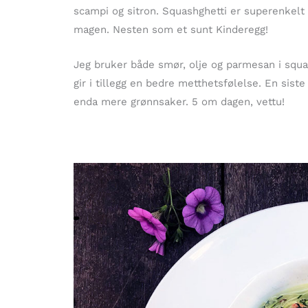
scampi og sitron. Squashghetti er superenkelt å
magen. Nesten som et sunt Kinderegg!
Jeg bruker både smør, olje og parmesan i squa
gir i tillegg en bedre metthetsfølelse. En siste
enda mere grønnsaker. 5 om dagen, vettu!