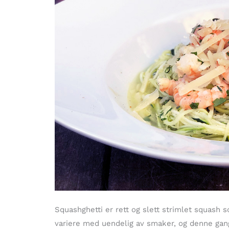
Squashghetti er rett og slett strimlet squas
variere med uendelig av smaker, og denne gang