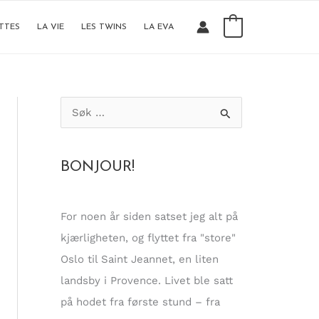
0
TTES
LA VIE
LES TWINS
LA EVA
S
ø
k
BONJOUR!
e
t
t
For noen år siden satset jeg alt på
e
kjærligheten, og flyttet fra "store"
r
Oslo til Saint Jeannet, en liten
:
landsby i Provence. Livet ble satt
på hodet fra første stund – fra