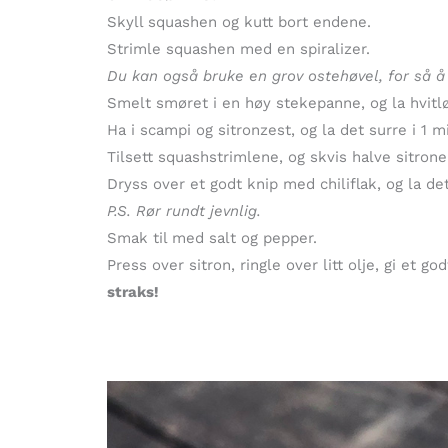
Skyll squashen og kutt bort endene.
Strimle squashen med en spiralizer.
Du kan også bruke en grov ostehøvel, for så å 
Smelt smøret i en høy stekepanne, og la hvitl
Ha i scampi og sitronzest, og la det surre i 1 m
Tilsett squashstrimlene, og skvis halve sitrone
Dryss over et godt knip med chiliflak, og la de
P.S. Rør rundt jevnlig.
Smak til med salt og pepper.
Press over sitron, ringle over litt olje, gi et
straks!