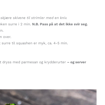
skjære skivene til strimler med en kniv.
øken surre i 2 min.
N.B. Pass på at det ikke svir seg.
in.
n over.
t surre til squashen er myk, ca. 4-5 min.
 godt dryss med parmesan og krydderurter
– og server