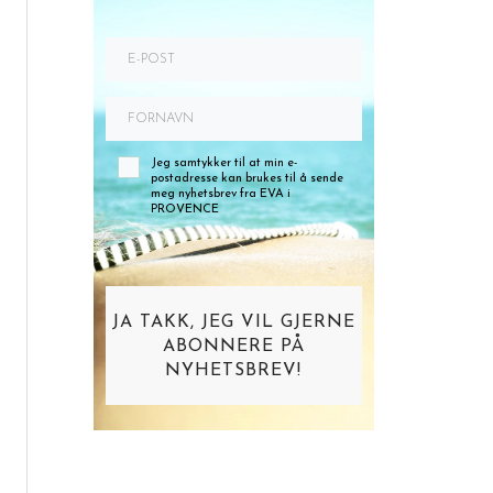
Jeg samtykker til at min e-
postadresse kan brukes til å sende
meg nyhetsbrev fra EVA i
PROVENCE
JA TAKK, JEG VIL GJERNE
ABONNERE PÅ
NYHETSBREV!