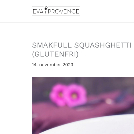
Hopp
rett
til
innholdet
SMAKFULL SQUASHGHETTI 
(GLUTENFRI)
14. november 2023