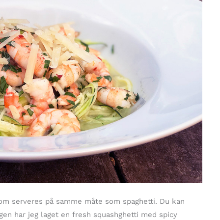
h som serveres på samme måte som spaghetti. Du kan
en har jeg laget en fresh squashghetti med spicy