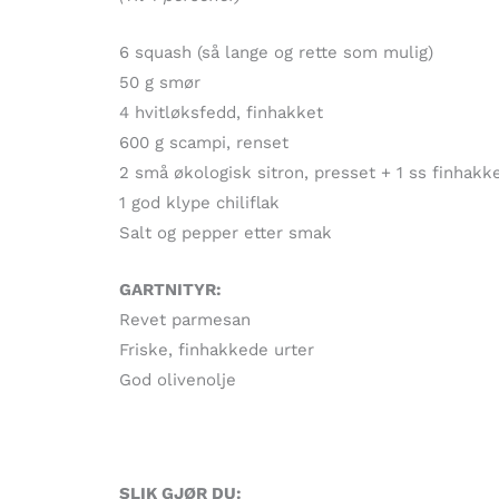
6 squash (så lange og rette som mulig)
50 g smør
4 hvitløksfedd, finhakket
600 g scampi, renset
2 små økologisk sitron, presset + 1 ss finhakk
1 god klype chiliflak
Salt og pepper etter smak
GARTNITYR:
Revet parmesan
Friske, finhakkede urter
God olivenolje
SLIK GJØR DU: