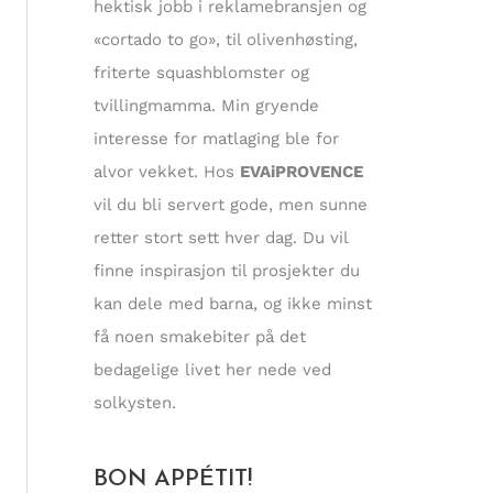
hektisk jobb i reklamebransjen og
«cortado to go», til olivenhøsting,
friterte squashblomster og
tvillingmamma. Min gryende
interesse for matlaging ble for
alvor vekket. Hos
EVAiPROVENCE
vil du bli servert gode, men sunne
retter stort sett hver dag. Du vil
finne inspirasjon til prosjekter du
kan dele med barna, og ikke minst
få noen smakebiter på det
bedagelige livet her nede ved
solkysten.
BON APPÉTIT!