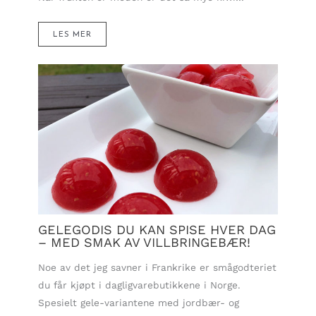
LES MER
GELEGODIS DU KAN SPISE HVER DAG
– MED SMAK AV VILLBRINGEBÆR!
Noe av det jeg savner i Frankrike er smågodteriet
du får kjøpt i dagligvarebutikkene i Norge.
Spesielt gele-variantene med jordbær- og