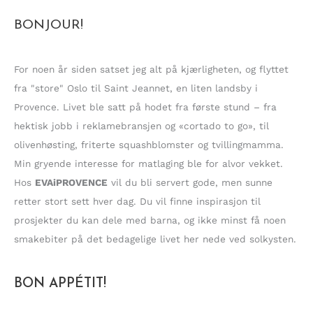
k
BONJOUR!
e
t
t
For noen år siden satset jeg alt på kjærligheten, og flyttet
e
fra "store" Oslo til Saint Jeannet, en liten landsby i
r
Provence. Livet ble satt på hodet fra første stund – fra
:
hektisk jobb i reklamebransjen og «cortado to go», til
olivenhøsting, friterte squashblomster og tvillingmamma.
Min gryende interesse for matlaging ble for alvor vekket.
Hos
EVAiPROVENCE
vil du bli servert gode, men sunne
retter stort sett hver dag. Du vil finne inspirasjon til
prosjekter du kan dele med barna, og ikke minst få noen
smakebiter på det bedagelige livet her nede ved solkysten.
BON APPÉTIT!