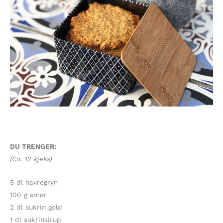
DU TRENGER:
(Ca. 12 kjeks)
5 dl havregryn
100 g smør
2 dl sukrin gold
1 dl sukrinsirup