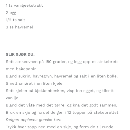
1 ts vaniljeekstrakt
2 egg
1/2 ts salt
3 ss havremel
SLIK GJØR DU:
Sett stekeovnen på 180 grader, og legg opp et stekebrett
med bakepapir.
Bland sukrin, havregryn, havremel og salt i en liten bolle.
Smelt smøret i en liten kjele.
Sett kjelen på kjøkkenbenken, visp inn egget, og tilsett
vanilje.
Bland det våte med det tørre, og kna det godt sammen.
Bruk en skje og fordel deigen i 12 topper på stekebrettet.
Deigen oppleves ganske tørr.
Trykk hver topp ned med en skje, og form de til runde