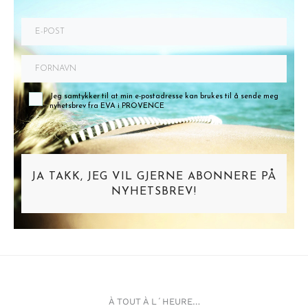
Jeg samtykker til at min e-postadresse kan brukes til å sende meg
nyhetsbrev fra EVA i PROVENCE
JA TAKK, JEG VIL GJERNE ABONNERE PÅ
NYHETSBREV!
À TOUT À L´HEURE…