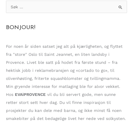
S
ø
k
BONJOUR!
e
t
t
For noen år siden satset jeg alt på kjærligheten, og flyttet
e
fra "store" Oslo til Saint Jeannet, en liten landsby i
r
Provence. Livet ble satt på hodet fra første stund – fra
:
hektisk jobb i reklamebransjen og «cortado to go», til
olivenhøsting, friterte squashblomster og tvillingmamma.
Min gryende interesse for matlaging ble for alvor vekket.
Hos
EVAiPROVENCE
vil du bli servert gode, men sunne
retter stort sett hver dag. Du vil finne inspirasjon til
prosjekter du kan dele med barna, og ikke minst få noen
smakebiter på det bedagelige livet her nede ved solkysten.