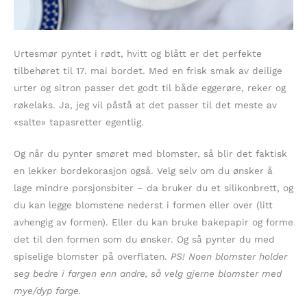
Urtesmør pyntet i rødt, hvitt og blått er det perfekte
tilbehøret til 17. mai bordet. Med en frisk smak av deilige
urter og sitron passer det godt til både eggerøre, reker og
røkelaks. Ja, jeg vil påstå at det passer til det meste av
«salte» tapasretter egentlig.
Og når du pynter smøret med blomster, så blir det faktisk
en lekker bordekorasjon også. Velg selv om du ønsker å
lage mindre porsjonsbiter – da bruker du et silikonbrett, og
du kan legge blomstene nederst i formen eller over (litt
avhengig av formen). Eller du kan bruke bakepapir og forme
det til den formen som du ønsker. Og så pynter du med
spiselige blomster på overflaten.
PS! Noen blomster holder
seg bedre i fargen enn andre, så velg gjerne blomster med
mye/dyp farge.