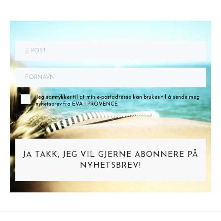
Jeg samtykker til at min e-postadresse kan brukes til å sende meg
nyhetsbrev fra EVA i PROVENCE
JA TAKK, JEG VIL GJERNE ABONNERE PÅ
NYHETSBREV!