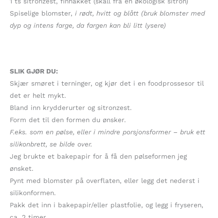
1 ts sitronzest, finhakket (skall fra en økologisk sitron)
Spiselige blomster,
i rødt, hvitt og blått (bruk blomster med
dyp og intens farge, da fargen kan bli litt lysere)
SLIK GJØR DU:
Skjær smøret i terninger, og kjør det i en foodprossesor til
det er helt mykt.
Bland inn krydderurter og sitronzest.
Form det til den formen du ønsker.
F.eks. som en pølse, eller i mindre porsjonsformer – bruk ett
silikonbrett, se bilde over.
Jeg brukte et bakepapir for å få den pølseformen jeg
ønsket.
Pynt med blomster på overflaten, eller legg det nederst i
silikonformen.
Pakk det inn i bakepapir/eller plastfolie, og legg i fryseren,
ca. 2 timer.