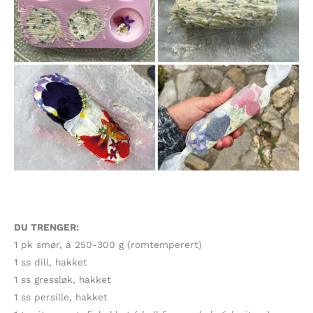
DU TRENGER:
1 pk smør, á 250-300 g (romtemperert)
1 ss dill, hakket
1 ss gressløk, hakket
1 ss persille, hakket