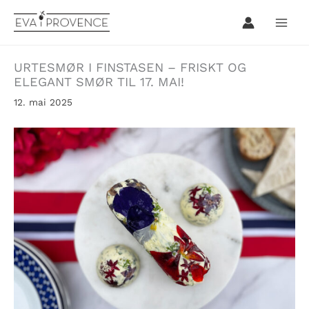
Hopp
rett
til
innholdet
URTESMØR I FINSTASEN – FRISKT OG
ELEGANT SMØR TIL 17. MAI!
12. mai 2025