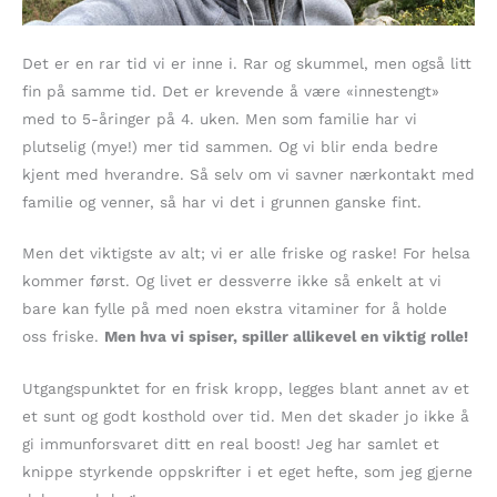
Det er en rar tid vi er inne i. Rar og skummel, men også litt
fin på samme tid. Det er krevende å være «innestengt»
med to 5-åringer på 4. uken. Men som familie har vi
plutselig (mye!) mer tid sammen. Og vi blir enda bedre
kjent med hverandre. Så selv om vi savner nærkontakt med
familie og venner, så har vi det i grunnen ganske fint.
Men det viktigste av alt; vi er alle friske og raske! For helsa
kommer først. Og livet er dessverre ikke så enkelt at vi
bare kan fylle på med noen ekstra vitaminer for å holde
oss friske.
Men hva vi spiser, spiller allikevel en viktig rolle!
Utgangspunktet for en frisk kropp, legges blant annet av et
et sunt og godt kosthold over tid. Men det skader jo ikke å
gi immunforsvaret ditt en real boost! Jeg har samlet et
knippe styrkende oppskrifter i et eget hefte, som jeg gjerne