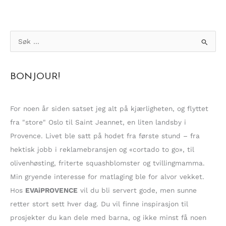
S
ø
k
BONJOUR!
e
t
t
For noen år siden satset jeg alt på kjærligheten, og flyttet
e
fra "store" Oslo til Saint Jeannet, en liten landsby i
r
Provence. Livet ble satt på hodet fra første stund – fra
:
hektisk jobb i reklamebransjen og «cortado to go», til
olivenhøsting, friterte squashblomster og tvillingmamma.
Min gryende interesse for matlaging ble for alvor vekket.
Hos
EVAiPROVENCE
vil du bli servert gode, men sunne
retter stort sett hver dag. Du vil finne inspirasjon til
prosjekter du kan dele med barna, og ikke minst få noen