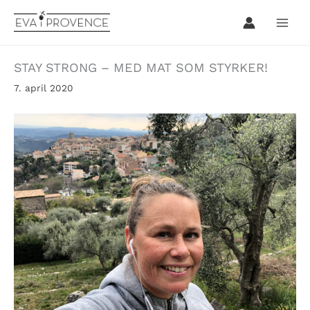
Hopp
rett
til
innholdet
STAY STRONG – MED MAT SOM STYRKER!
7. april 2020