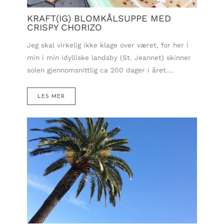
KRAFT(IG) BLOMKÅLSUPPE MED
CRISPY CHORIZO
Jeg skal virkelig ikke klage over været, for her i
min i min idylliske landsby (St. Jeannet) skinner
solen gjennomsnittlig ca 200 dager i året.…
LES MER