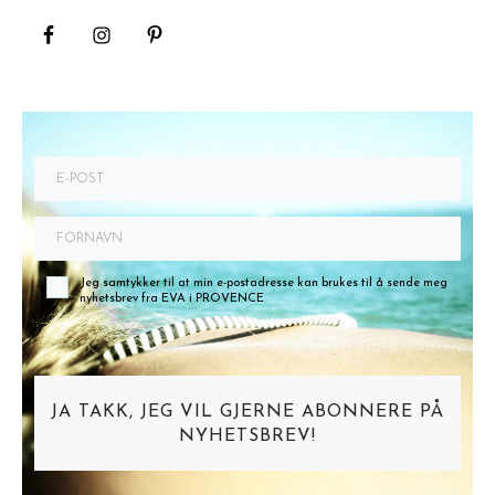
Jeg samtykker til at min e-postadresse kan brukes til å sende meg
nyhetsbrev fra EVA i PROVENCE
JA TAKK, JEG VIL GJERNE ABONNERE PÅ
NYHETSBREV!