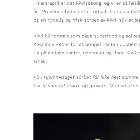
I mars/april er det kiwisesong, og vi er så hel
år i Provence føles dette fortsatt like eksotisk
og en nydelig og frisk sorbet av kiwi, slik at 
Kiwi blir omtalt som både superfood og selves
Kiwi inneholder for eksempel nesten dobbelt s
rik på antioksidanter, mineraler og fiber. Kiwi
smak.
P.S.! Hjemmelaget sorbet får ikke helt samme k
blir liksom litt større og grovere. Men smake