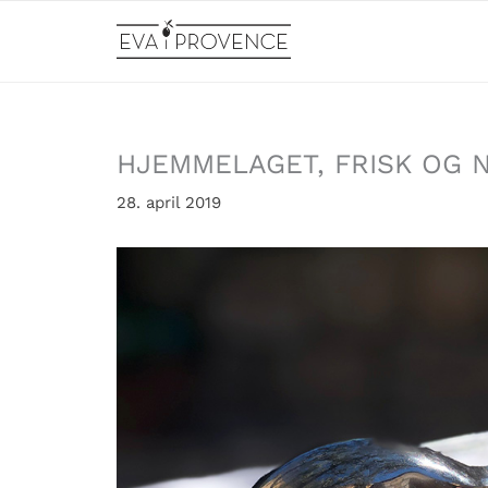
Hopp
rett
til
innholdet
HJEMMELAGET, FRISK OG N
28. april 2019