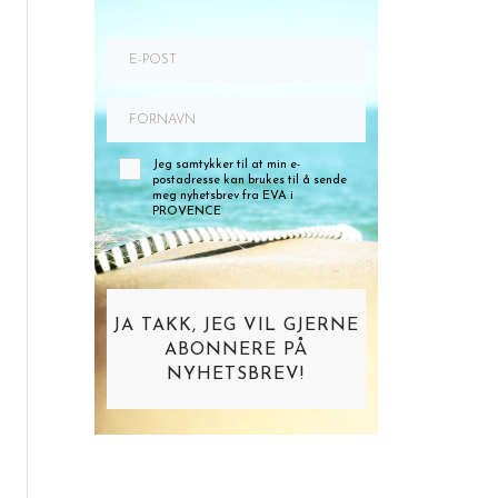
Jeg samtykker til at min e-
postadresse kan brukes til å sende
meg nyhetsbrev fra EVA i
PROVENCE
JA TAKK, JEG VIL GJERNE
ABONNERE PÅ
NYHETSBREV!