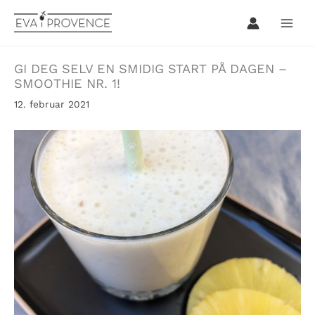
Hopp
rett
til
innholdet
GI DEG SELV EN SMIDIG START PÅ DAGEN –
SMOOTHIE NR. 1!
12. februar 2021