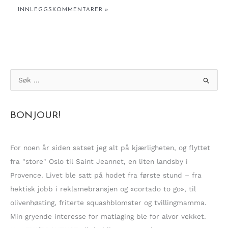
S
ø
k
BONJOUR!
e
t
t
For noen år siden satset jeg alt på kjærligheten, og flyttet
e
fra "store" Oslo til Saint Jeannet, en liten landsby i
r
Provence. Livet ble satt på hodet fra første stund – fra
:
hektisk jobb i reklamebransjen og «cortado to go», til
olivenhøsting, friterte squashblomster og tvillingmamma.
Min gryende interesse for matlaging ble for alvor vekket.