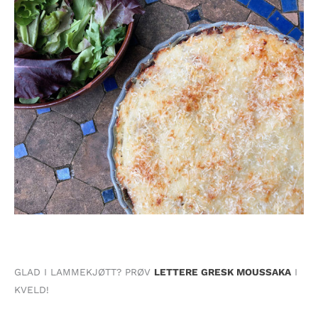
GLAD I LAMMEKJØTT? PRØV
LETTERE GRESK MOUSSAKA
I
KVELD!