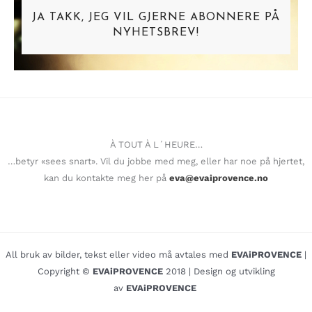
JA TAKK, JEG VIL GJERNE ABONNERE PÅ
NYHETSBREV!
À TOUT À L´HEURE…
…betyr «sees snart». Vil du jobbe med meg, eller har noe på hjertet,
kan du kontakte meg her på
eva@evaiprovence.no
All bruk av bilder, tekst eller video må avtales med
EVAiPROVENCE
|
Copyright ©
EVAiPROVENCE
2018 | Design og utvikling
av
EVAiPROVENCE