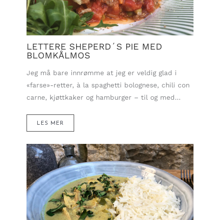
LETTERE SHEPERD´S PIE MED
BLOMKÅLMOS
Jeg må bare innrømme at jeg er veldig glad i
«farse»-retter, à la spaghetti bolognese, chili con
carne, kjøttkaker og hamburger – til og med…
LES MER