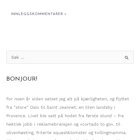
S
ø
k
BONJOUR!
e
t
t
For noen år siden satset jeg alt på kjærligheten, og flyttet
e
fra "store" Oslo til Saint Jeannet, en liten landsby i
r
Provence. Livet ble satt på hodet fra første stund – fra
:
hektisk jobb i reklamebransjen og «cortado to go», til
olivenhøsting, friterte squashblomster og tvillingmamma.