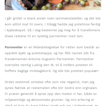
I går grillet vi blant annet noen lammekoteletter, og det ble
som alltid mat til overs. I tillegg hadde jeg potetmos ferdig
i kjøleskapet. Så i dag bestemte jeg meg for å transfomere
disse restene til en nydelig parmentier med lam.
Parmentier
er en fellesbetegnelse for retter som består av
oppdelt kjøtt og potetstappe, og har fått navnet sitt fra
franskmannen Antoine-Augustin Parmentier. Parmentier
overtalte nemlig Ludvig den 16. til å innføre poteten til
hoffets daglige middagsbord. Og slik ble poteten populær!
Ordet
restemat
omtales ofte som noe negativt, men jeg
synes faktisk at restematen ofte blir bedre enn orginalen.
Vi prøver generelt å spise opp den maten vi har, både av
miljøvennlige og økonomiske grunner. Og min erfaring er
altså at hvis du bare kikker langt nok inn i kjøleskapet, er