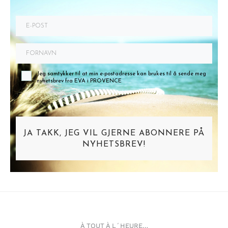
Jeg samtykker til at min e-postadresse kan brukes til å sende meg
nyhetsbrev fra EVA i PROVENCE
JA TAKK, JEG VIL GJERNE ABONNERE PÅ
NYHETSBREV!
À TOUT À L´HEURE…