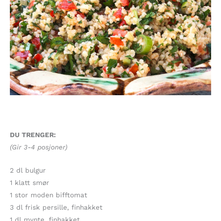
DU TRENGER:
(Gir 3-4 posjoner)
2 dl bulgur
1 klatt smør
1 stor moden bifftomat
3 dl frisk persille, finhakket
1 dl mynte, finhakket