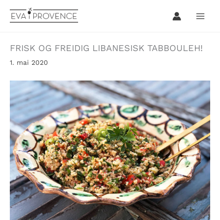
Hopp
rett
til
innholdet
FRISK OG FREIDIG LIBANESISK TABBOULEH!
1. mai 2020