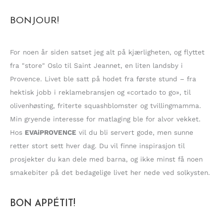
k
BONJOUR!
e
t
t
For noen år siden satset jeg alt på kjærligheten, og flyttet
e
fra "store" Oslo til Saint Jeannet, en liten landsby i
r
Provence. Livet ble satt på hodet fra første stund – fra
:
hektisk jobb i reklamebransjen og «cortado to go», til
olivenhøsting, friterte squashblomster og tvillingmamma.
Min gryende interesse for matlaging ble for alvor vekket.
Hos
EVAiPROVENCE
vil du bli servert gode, men sunne
retter stort sett hver dag. Du vil finne inspirasjon til
prosjekter du kan dele med barna, og ikke minst få noen
smakebiter på det bedagelige livet her nede ved solkysten.
BON APPÉTIT!