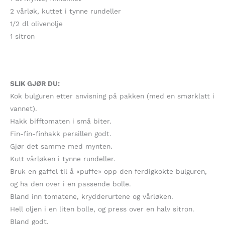
2 vårløk, kuttet i tynne rundeller
1/2 dl olivenolje
1 sitron
SLIK GJØR DU:
Kok bulguren etter anvisning på pakken (med en smørklatt i
vannet).
Hakk bifftomaten i små biter.
Fin-fin-finhakk persillen godt.
Gjør det samme med mynten.
Kutt vårløken i tynne rundeller.
Bruk en gaffel til å «puffe» opp den ferdigkokte bulguren,
og ha den over i en passende bolle.
Bland inn tomatene, krydderurtene og vårløken.
Hell oljen i en liten bolle, og press over en halv sitron.
Bland godt.