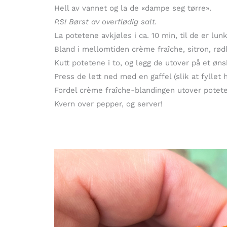
Hell av vannet og la de «dampe seg tørre».
P.S! Børst av overflødig salt.
La potetene avkjøles i ca. 10 min, til de er lun
Bland i mellomtiden crème fraîche, sitron, rødl
Kutt potetene i to, og legg de utover på et øns
Press de lett ned med en gaffel (slik at fyllet 
Fordel crème fraîche-blandingen utover potet
Kvern over pepper, og server!