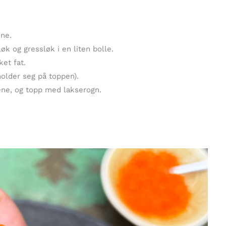
kne.
øk og gressløk i en liten bolle.
ket fat.
holder seg på toppen).
ene, og topp med lakserogn.