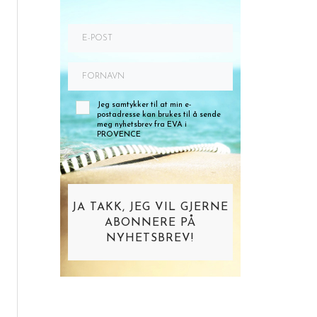
Jeg samtykker til at min e-
postadresse kan brukes til å sende
meg nyhetsbrev fra EVA i
PROVENCE
JA TAKK, JEG VIL GJERNE
ABONNERE PÅ
NYHETSBREV!