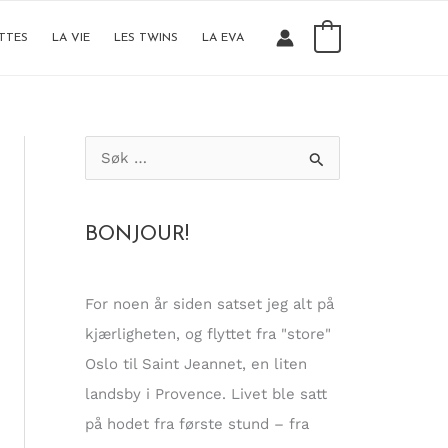
0
TTES
LA VIE
LES TWINS
LA EVA
S
ø
k
BONJOUR!
e
t
t
For noen år siden satset jeg alt på
e
kjærligheten, og flyttet fra "store"
r
Oslo til Saint Jeannet, en liten
:
landsby i Provence. Livet ble satt
på hodet fra første stund – fra