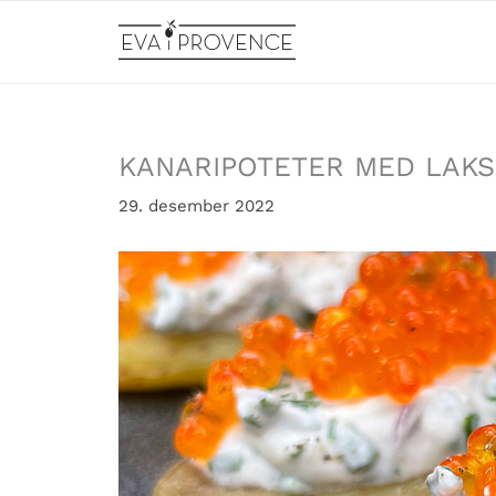
Hopp
rett
til
innholdet
KANARIPOTETER MED LAK
29. desember 2022