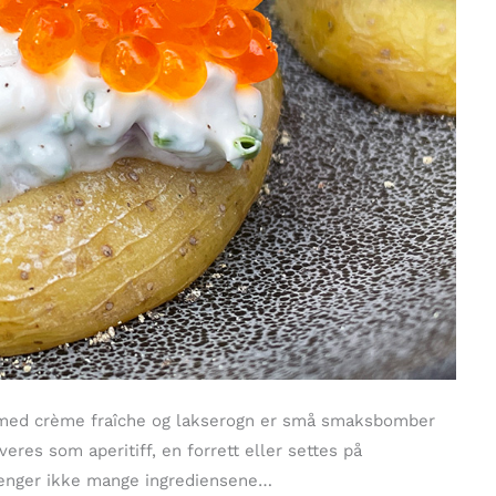
et med crème fraîche og lakserogn er små smaksbomber
res som aperitiff, en forrett eller settes på
trenger ikke mange ingrediensene…