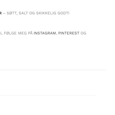
R
– SØTT, SALT OG SKIKKELIG GODT!
IL FØLGE MEG PÅ
INSTAGRAM
,
PINTEREST
OG