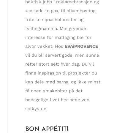
hektisk jobb i reklamebransjen og
«cortado to go», til olivenhøsting,
friterte squashblomster og
tvillingmamma. Min gryende
interesse for matlaging ble for
alvor vekket. Hos
EVAiPROVENCE
vil du bli servert gode, men sunne
retter stort sett hver dag. Du vil
finne inspirasjon til prosjekter du
kan dele med barna, og ikke minst
få noen smakebiter på det
bedagelige livet her nede ved
solkysten.
BON APPÉTIT!