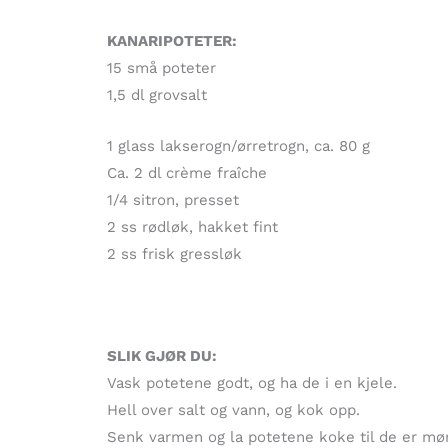
KANARIPOTETER:
15 små poteter
1,5 dl grovsalt
1 glass lakserogn/ørretrogn, ca. 80 g
Ca. 2 dl crème fraîche
1/4 sitron, presset
2 ss rødløk, hakket fint
2 ss frisk gressløk
SLIK GJØR DU:
Vask potetene godt, og ha de i en kjele.
Hell over salt og vann, og kok opp.
Senk varmen og la potetene koke til de er mør