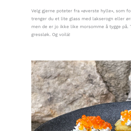
Velg gjerne poteter fra «øverste hylle», som f
trenger du et lite glass med lakserogn eller ø
men de er jo ikke like morsomme å tygge på. Ti
gressløk. Og voilá!