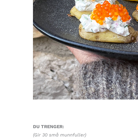
DU TRENGER:
(Gir 30 små munnfuller)