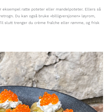
or eksempel ratte poteter eller mandelpoteter. Ellers så
rretrogn. Du kan også bruke «billigversjonen» løyrom,
l slutt trenger du crème fraîche eller rømme, og frisk