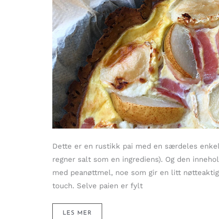
Dette er en rustikk pai med en særdeles enkel
regner salt som en ingrediens). Og den innehol
med peanøttmel, noe som gir en litt nøtteaktig
touch. Selve paien er fylt
RUSTIKK
LES MER
PAI