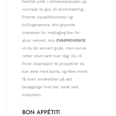
hektisk jobb i reklamebransjen og
«cortado to go», til olivenhøsting,
friterte squashblomster og
tvillingmamma. Min gryende
interesse for matlaging ble for
alvor vekket. Hos
EVAiPROVENCE
vil du bli servert gode, men sunne
retter stort sett hver dag. Du vil
finne inspirasjon til prosjekter du
kan dele med barna, og ikke minst
få noen smakebiter på det
bedagelige livet her nede ved
solkysten.
BON APPÉTIT!