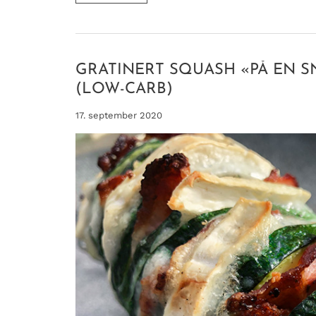
MED
PÆRE,
BACON
OG
CHÈVRE
–
LOWCARB
GRATINERT SQUASH «PÅ EN 
(LOW-CARB)
17. september 2020