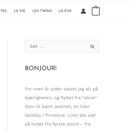
0
TTES
LA VIE
LES TWINS
LA EVA
S
ø
k
BONJOUR!
e
t
t
For noen år siden satset jeg alt på
e
kjærligheten, og flyttet fra "store"
r
Oslo til Saint Jeannet, en liten
:
landsby i Provence. Livet ble satt
på hodet fra første stund – fra