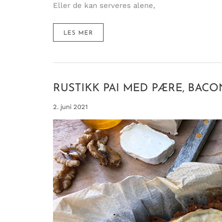
Eller de kan serveres alene,
MAGISKE
LES MER
MUNNFULLER
MED
BAKTE
FIKEN,
CHÈVRE
OG
VALNØTTER
RUSTIKK PAI MED PÆRE, BAC
2. juni 2021