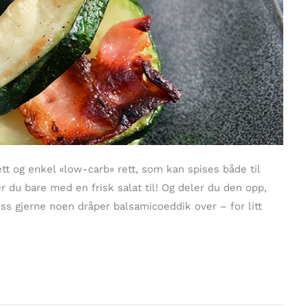
t og enkel «low-carb» rett, som kan spises både til
er du bare med en frisk salat til! Og deler du den opp,
yss gjerne noen dråper balsamicoeddik over – for litt