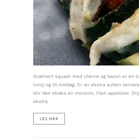
Gratinert squash med chèvre og bacon er en let
lunsj og til middag. Er du ekstra sulten server
blir den straks en morsom, liten appetizer. Dr
ekstra
GRATINERT
LES MER
SQUASH
«PÅ
EN
SNURR»
–