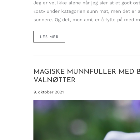
Jeg er vel ikke alene når jeg sier at et godt os
«ost» under kategorien sunn mat, men det er al
sunnere. Og det, mon ami, er å fylle på med m
NYDELIG
LES MER
JULEKRANS
MED
OSTER,
CHARCUTERIE
OG
NATURENS
RØDE
MIRAKLER
MAGISKE MUNNFULLER MED B
VALNØTTER
9. oktober 2021