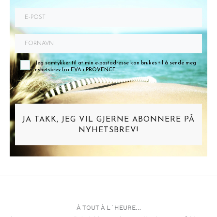
Jeg samtykker til at min e-postadresse kan brukes til å sende meg
nyhetsbrev fra EVA i PROVENCE
JA TAKK, JEG VIL GJERNE ABONNERE PÅ
NYHETSBREV!
À TOUT À L´HEURE…