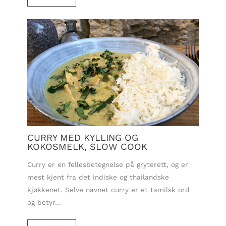
CURRY MED KYLLING OG
KOKOSMELK, SLOW COOK
Curry er en fellesbetegnelse på gryterett, og er
mest kjent fra det indiske og thailandske
kjøkkenet. Selve navnet curry er et tamilsk ord
og betyr…