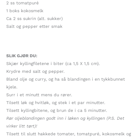
2 ss tomatpuré
1 boks kokosmelk
Ca 2 ss sukrin (alt. sukker)
Salt og pepper etter smak
SLIK GJØR DU:
Skjær kyllingfiletene i biter (ca 1,5 X 1,5 cm).
Krydre med salt og pepper.
Bland olje og curry, og ha så blandingen i en tykkbunnet
kjele.
Surr i et minutt mens du rører.
Tilsett løk og hvitløk, og stek i et par minutter.
Tilsett kyllingbitene, og brun de i ca 5 minutter.
Rør oljeblandingen godt inn i løken og kyllingen (P.S. Det
virker litt tørt)!
Tilsett til slutt hakkede tomater, tomatpuré, kokosmelk og