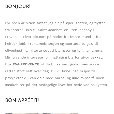
k
BONJOUR!
e
t
t
For noen år siden satset jeg alt på kjærligheten, og flyttet
e
fra "store" Oslo til Saint Jeannet, en liten landsby i
r
Provence. Livet ble satt på hodet fra første stund – fra
:
hektisk jobb i reklamebransjen og «cortado to go», til
olivenhøsting, friterte squashblomster og tvillingmamma.
Min gryende interesse for matlaging ble for alvor vekket.
Hos
EVAiPROVENCE
vil du bli servert gode, men sunne
retter stort sett hver dag. Du vil finne inspirasjon til
prosjekter du kan dele med barna, og ikke minst få noen
smakebiter på det bedagelige livet her nede ved solkysten.
BON APPÉTIT!