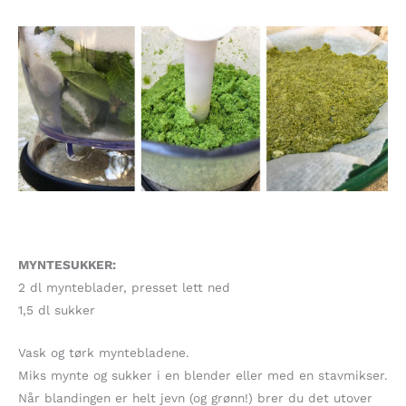
MYNTESUKKER:
2 dl mynteblader, presset lett ned
1,5 dl sukker
Vask og tørk myntebladene.
Miks mynte og sukker i en blender eller med en stavmikser.
Når blandingen er helt jevn (og grønn!) brer du det utover