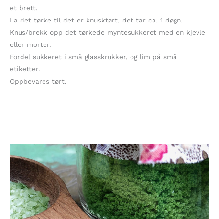
et brett.
La det tørke til det er knusktørt, det tar ca. 1 døgn.
Knus/brekk opp det tørkede myntesukkeret med en kjevle
eller morter.
Fordel sukkeret i små glasskrukker, og lim på små
etiketter.
Oppbevares tørt.