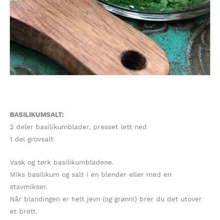
BASILIKUMSALT:
2 deler basilikumblader, presset lett ned
1 del grovsalt
Vask og tørk basilikumbladene.
Miks basilikum og salt i en blender eller med en
stavmikser.
Når blandingen er helt jevn (og grønn!) brer du det utover
et brett.