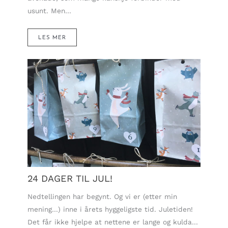
usunt. Men…
LES MER
24 DAGER TIL JUL!
Nedtellingen har begynt. Og vi er (etter min
mening…) inne i årets hyggeligste tid. Juletiden!
Det får ikke hjelpe at nettene er lange og kulda…