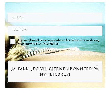
Jeg samtykker til at min e-postadresse kan brukes til å sende meg
nyhetsbrev fra EVA i PROVENCE
JA TAKK, JEG VIL GJERNE ABONNERE PÅ
NYHETSBREV!