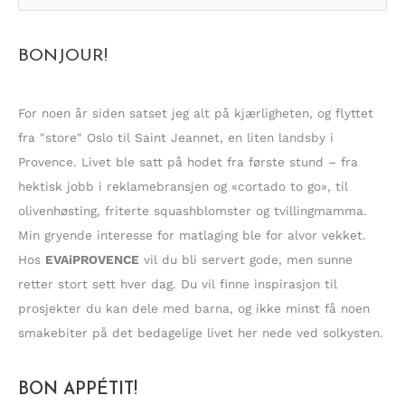
ø
k
BONJOUR!
e
t
t
For noen år siden satset jeg alt på kjærligheten, og flyttet
e
fra "store" Oslo til Saint Jeannet, en liten landsby i
r
Provence. Livet ble satt på hodet fra første stund – fra
:
hektisk jobb i reklamebransjen og «cortado to go», til
olivenhøsting, friterte squashblomster og tvillingmamma.
Min gryende interesse for matlaging ble for alvor vekket.
Hos
EVAiPROVENCE
vil du bli servert gode, men sunne
retter stort sett hver dag. Du vil finne inspirasjon til
prosjekter du kan dele med barna, og ikke minst få noen
smakebiter på det bedagelige livet her nede ved solkysten.
BON APPÉTIT!