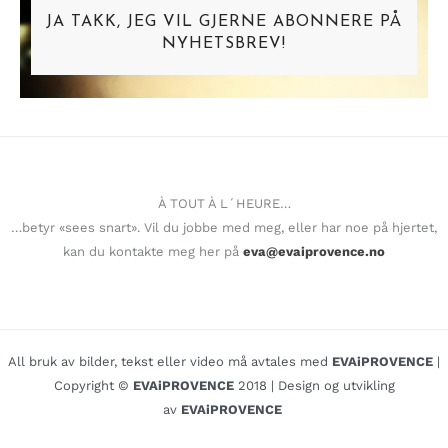
JA TAKK, JEG VIL GJERNE ABONNERE PÅ
NYHETSBREV!
À TOUT À L´HEURE…
…betyr «sees snart». Vil du jobbe med meg, eller har noe på hjertet,
kan du kontakte meg her på
eva@evaiprovence.no
All bruk av bilder, tekst eller video må avtales med
EVAiPROVENCE
|
Copyright ©
EVAiPROVENCE
2018 | Design og utvikling
av
EVAiPROVENCE