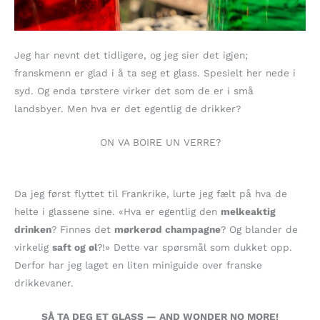
Jeg har nevnt det tidligere, og jeg sier det igjen;
franskmenn er glad i å ta seg et glass. Spesielt her nede i
syd. Og enda tørstere virker det som de er i små
landsbyer. Men hva er det egentlig de drikker?
ON VA BOIRE UN VERRE?
Da jeg først flyttet til Frankrike, lurte jeg fælt på hva de
helte i glassene sine. «Hva er egentlig den
melkeaktig
drinken
? Finnes det
mørkerød champagne
? Og blander de
virkelig
saft og øl
?!» Dette var spørsmål som dukket opp.
Derfor har jeg laget en liten miniguide over franske
drikkevaner.
SÅ TA DEG ET GLASS — AND WONDER NO MORE!