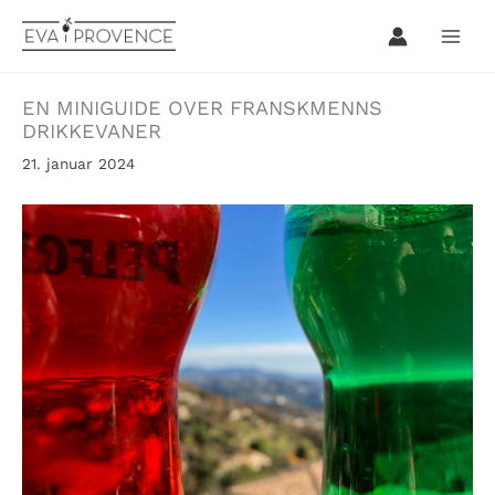
Hopp
rett
til
innholdet
EN MINIGUIDE OVER FRANSKMENNS
DRIKKEVANER
21. januar 2024