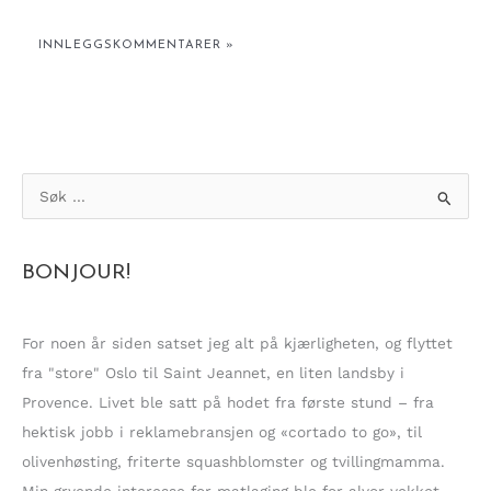
S
ø
k
BONJOUR!
e
t
t
For noen år siden satset jeg alt på kjærligheten, og flyttet
e
fra "store" Oslo til Saint Jeannet, en liten landsby i
r
Provence. Livet ble satt på hodet fra første stund – fra
:
hektisk jobb i reklamebransjen og «cortado to go», til
olivenhøsting, friterte squashblomster og tvillingmamma.
Min gryende interesse for matlaging ble for alvor vekket.