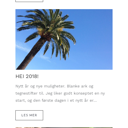
HEI 2018!
Nytt år og nye muligheter. Blanke ark og
tegnestifter til. Jeg liker godt konseptet en ny
start, og den første dagen i et nytt år er…
LES MER