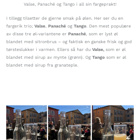
Valse, Panaché og Tango i all sin fargeprakt!
I tillegg tilsetter de gjerne smak på ølen. Her ser du en
fargerik trio;
Valse
,
Panaché
og
Tango
. Den mest populære
av disse tre øl-variantene er
Panaché
, som er lyst øl
blandet med sitronbrus – og faktisk en ganske frisk og god
tørsteslukker i varmen. Ellers så har du
Valse,
som er øl
blandet med sirup av mynte (grønn). Og
Tango
som er øl
blandet med sirup fra granateple.