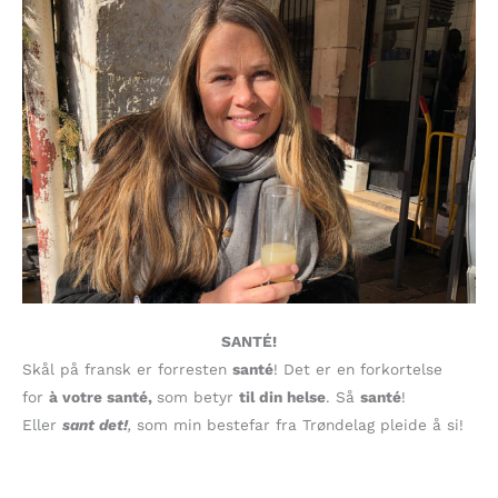
SANTÉ!
Skål på fransk er forresten
santé
! Det er en forkortelse
for
à votre santé,
som betyr
til din helse
. Så
santé
!
Eller
sant det!
,
som min bestefar fra Trøndelag pleide å si!