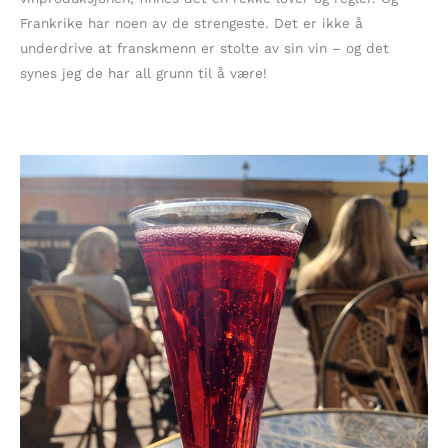
Frankrike har noen av de strengeste. Det er ikke å
underdrive at franskmenn er stolte av sin vin – og det
synes jeg de har all grunn til å være!