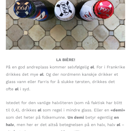
LA BIÈRE!
På en god andreplass kommer selvfølgelig
øl
. For i Frankrike
drikkes det mye
øl
. Og der nordmenn kanskje drikker et
glass vann eller Farris for å slukke tørsten, drikkes det
ofte
øl
i syd.
Istedet for den vanlige halvliteren (som nå faktisk har blitt
til 0,4), drikkes
øl
som regel i mindre glass. Eller en
«demi»
som det heter på folkemunne.
Un demi
betyr egentlig
en
halv
, men her er det altså betegnelsen på en halv, halv
øl
–