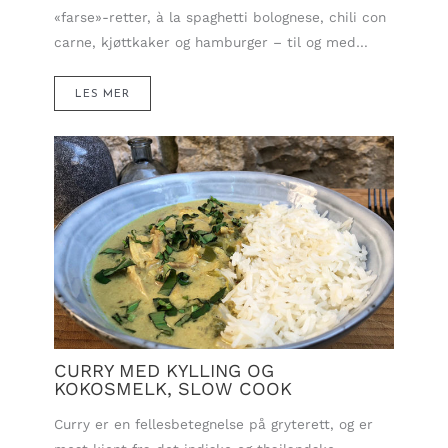
«farse»-retter, à la spaghetti bolognese, chili con
carne, kjøttkaker og hamburger – til og med…
LES MER
CURRY MED KYLLING OG
KOKOSMELK, SLOW COOK
Curry er en fellesbetegnelse på gryterett, og er