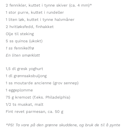
2 fennikler, kuttet i tynne skiver (ca. 4 mm)*
1 stor purre, kuttet i rundeller
1 liten løk, kuttet i tynne halvmåner
2 hvitløksfedd, finhakket
Olje til steking
5 ss quinoa (ukokt)
1 ss fennikelfrø
En liten smørklatt
1,5 dl gresk yoghurt
1 dl grønnsaksbuljong
1 ss moutarde ancienne (grov sennep)
1 eggeplomme
75 g kremost (f.eks. Philadelphia)
1/2 ts muskat, malt
Fint revet parmesan, ca. 50 g
*PS! Ta vare på den grønne skuddene, og bruk de til å pynte