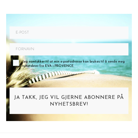
Jeg samtykker til at min e-postadresse kan brukes til å sende meg
nyhetsbrev fra EVA i PROVENCE
JA TAKK, JEG VIL GJERNE ABONNERE PÅ
NYHETSBREV!