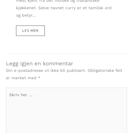
mest kjent fra det indiske og thailandske
kjøkkenet. Selve navnet curry er et tamilsk ord
og betyr…
LES MER
Legg igjen en kommentar
Din e-postadresse vil ikke bli publisert.
Obligatoriske felt
er merket med
*
Skriv
her
...