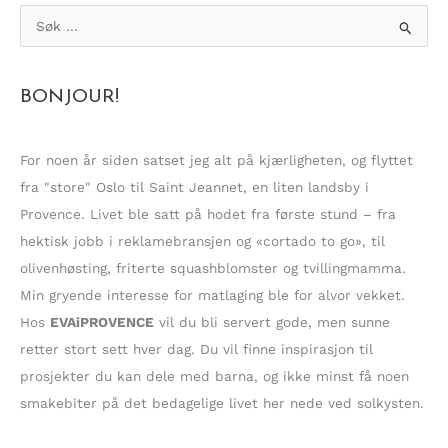
S
ø
k
BONJOUR!
e
t
t
For noen år siden satset jeg alt på kjærligheten, og flyttet
e
fra "store" Oslo til Saint Jeannet, en liten landsby i
r
Provence. Livet ble satt på hodet fra første stund – fra
:
hektisk jobb i reklamebransjen og «cortado to go», til
olivenhøsting, friterte squashblomster og tvillingmamma.
Min gryende interesse for matlaging ble for alvor vekket.
Hos
EVAiPROVENCE
vil du bli servert gode, men sunne
retter stort sett hver dag. Du vil finne inspirasjon til
prosjekter du kan dele med barna, og ikke minst få noen
smakebiter på det bedagelige livet her nede ved solkysten.