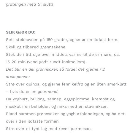
gratengen med til slutt!
SLIK GJØR DU:
Sett stekeovnen på 180 grader, og smør en ildfast form.
Skyll og tilbered grønnsakene.
Stek de i litt olje over middels varme til de er møre, ca.
15-20 min (vend godt rundt innimellom).
Det blir en del grønnsaker, så fordel det gjerne i 2
stekepanner.
Strø over quinoa, og gjerne fennikelfrø og en liten smørklatt
– hvis du er en
gourmand
.
Ha yoghurt, buljong, sennep, eggeplomme, kremost og
muskat i en beholder, og miks med en stavmikser.
Bland sammen grønnsaker og yoghurtblandingen, og ha det
over i den ildfaste formen.
Strø over et tynt lag med revet parmesan.