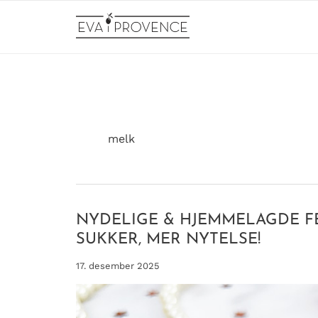
Hopp
rett
til
innholdet
melk
NYDELIGE & HJEMMELAGDE F
SUKKER, MER NYTELSE!
17. desember 2025