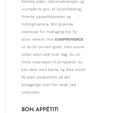
hektisk jobb i reklamebransjen og
«cortado to go», til olivenhøsting,
friterte squashblomster og
tvillingmamma. Min gryende
interesse for matlaging ble for
alvor vekket. Hos
EVAiPROVENCE
vil du bli servert gode, men sunne
retter stort sett hver dag. Du vil
finne inspirasjon til prosjekter du
kan dele med barna, og ikke minst
få noen smakebiter på det
bedagelige livet her nede ved
solkysten.
BON APPÉTIT!