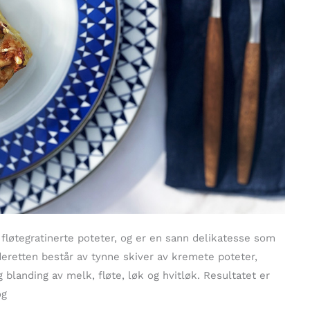
fløtegratinerte poteter, og er en sann delikatesse som
deretten består av tynne skiver av kremete poteter,
ig blanding av melk, fløte, løk og hvitløk. Resultatet er
og