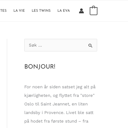
0
TTES
LA VIE
LES TWINS
LA EVA
S
ø
k
BONJOUR!
e
t
t
For noen år siden satset jeg alt på
e
kjærligheten, og flyttet fra "store"
r
Oslo til Saint Jeannet, en liten
:
landsby i Provence. Livet ble satt
på hodet fra første stund – fra