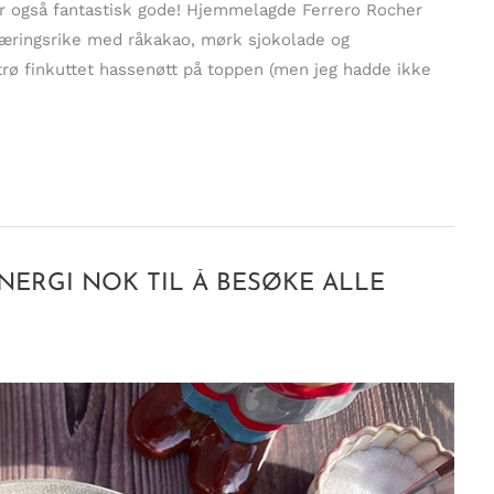
er også fantastisk gode! Hjemmelagde Ferrero Rocher
 næringsrike med råkakao, mørk sjokolade og
trø finkuttet hassenøtt på toppen (men jeg hadde ikke
NERGI NOK TIL Å BESØKE ALLE