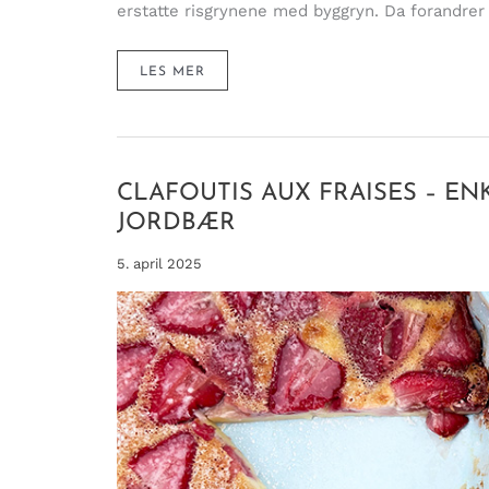
erstatte risgrynene med byggryn. Da forandrer
NISSENS
LES MER
BYGGRØT
SOM
GIR
ENERGI
NOK
TIL
Å
BESØKE
CLAFOUTIS AUX FRAISES – E
ALLE
BARNA
PÅ
JORDBÆR
ÉN
DAG!
5. april 2025