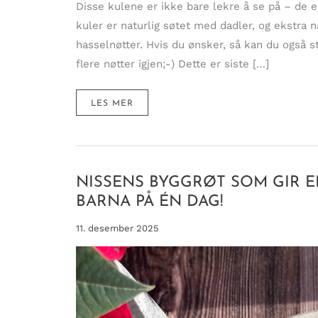
Disse kulene er ikke bare lekre å se på – de 
kuler er naturlig søtet med dadler, og ekstra
hasselnøtter. Hvis du ønsker, så kan du også s
flere nøtter igjen;-) Dette er siste […]
NYDELIGE
LES MER
&
HJEMMELAGDE
FERRERO
ROCHER
KULER
–
MINDRE
SUKKER,
NISSENS BYGGRØT SOM GIR E
MER
NYTELSE!
BARNA PÅ ÉN DAG!
11. desember 2025