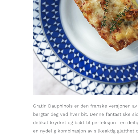
Gratin Dauphinois er den franske versjonen av 
bergtar deg ved hver bit. Denne fantastiske si
delikat krydret og bakt til perfeksjon i en deil
en nydelig kombinasjon av silkeaktig glatthet 