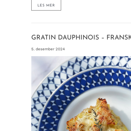
CLAFOUTIS
LES MER
AUX
FRAISES
–
ENKEL
&
FRANSK
DESSERTKAKE
MED
GRATIN DAUPHINOIS – FRANS
JORDBÆR
5. desember 2024