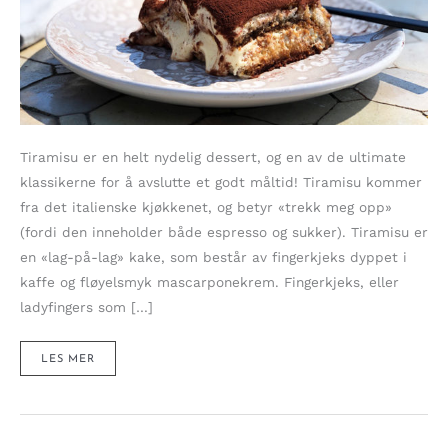
Tiramisu er en helt nydelig dessert, og en av de ultimate
klassikerne for å avslutte et godt måltid! Tiramisu kommer
fra det italienske kjøkkenet, og betyr «trekk meg opp»
(fordi den inneholder både espresso og sukker). Tiramisu er
en «lag-på-lag» kake, som består av fingerkjeks dyppet i
kaffe og fløyelsmyk mascarponekrem. Fingerkjeks, eller
ladyfingers som […]
TAKKNEMLIG
LES MER
TIRAMISU
–
EN
ITALIENSK
KLASSIKER!