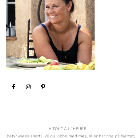
À TOUT À L´HEURE…
…betyr «sees snart». Vil du jobbe med meg, eller har noe på hjertet,