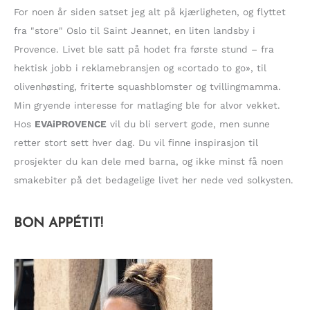
t
For noen år siden satset jeg alt på kjærligheten, og flyttet
e
fra "store" Oslo til Saint Jeannet, en liten landsby i
r
Provence. Livet ble satt på hodet fra første stund – fra
:
hektisk jobb i reklamebransjen og «cortado to go», til
olivenhøsting, friterte squashblomster og tvillingmamma.
Min gryende interesse for matlaging ble for alvor vekket.
Hos
EVAiPROVENCE
vil du bli servert gode, men sunne
retter stort sett hver dag. Du vil finne inspirasjon til
prosjekter du kan dele med barna, og ikke minst få noen
smakebiter på det bedagelige livet her nede ved solkysten.
BON APPÉTIT!