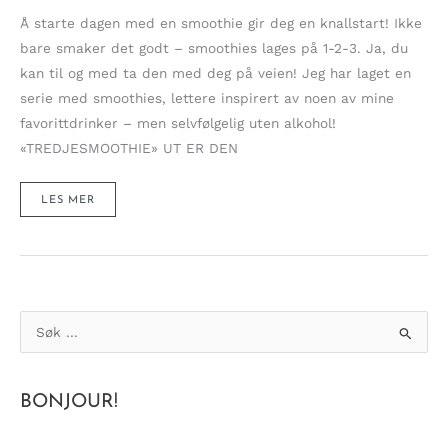
Å starte dagen med en smoothie gir deg en knallstart! Ikke
bare smaker det godt – smoothies lages på 1-2-3. Ja, du
kan til og med ta den med deg på veien! Jeg har laget en
serie med smoothies, lettere inspirert av noen av mine
favorittdrinker – men selvfølgelig uten alkohol!
«TREDJESMOOTHIE» UT ER DEN
GI
LES MER
DEG
SELV
EN
SMIDIG
START
PÅ
DAGEN
–
SMOOTHIE
NR.
3!
S
ø
k
BONJOUR!
e
t