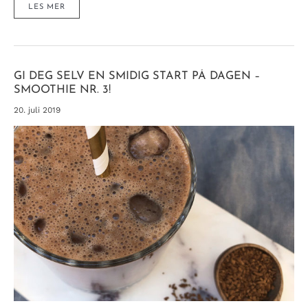
FROSNE
LES MER
MOCCAKULER
MED
MØRK
SJOKOLADE
–
FORDI
DU
FORTJENER
DET!
GI DEG SELV EN SMIDIG START PÅ DAGEN –
SMOOTHIE NR. 3!
20. juli 2019