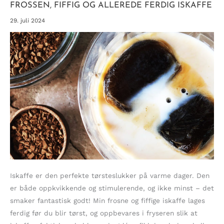
FROSSEN, FIFFIG OG ALLEREDE FERDIG ISKAFFE
29. juli 2024
Iskaffe er den perfekte tørsteslukker på varme dager. Den
er både oppkvikkende og stimulerende, og ikke minst – det
smaker fantastisk godt! Min frosne og fiffige iskaffe lages
ferdig før du blir tørst, og oppbevares i fryseren slik at