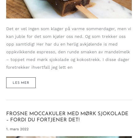
Det er vel ingen som klager på varme sommerdager, men vi
kan juble for det som kjøler oss ned. Og som trekker oss
opp samtidig! Her har du en herlig avkjølende is med
oppkvikkende espresso, den runde smaken av mandelmelk
– toppet med mørk sjokolade og kokostrekk. I disse dager
foretrekker ihvertfall jeg lett en
FORFRISKENDE
LES MER
CAFFEMOCCA-
IS
MED
MØRK
SJOKOLADE
OG
KOKOS
FROSNE MOCCAKULER MED MØRK SJOKOLADE
– FORDI DU FORTJENER DET!
1. mars 2022