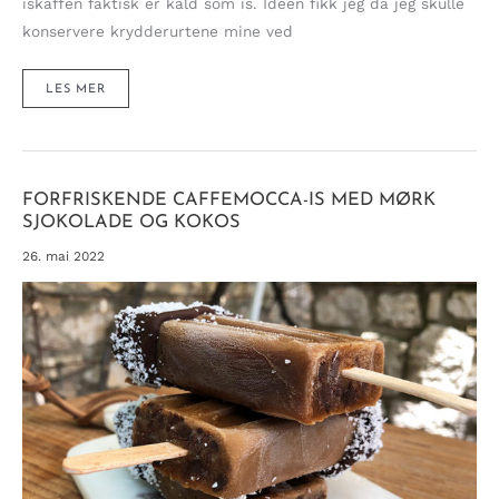
iskaffen faktisk er kald som is. Idéen fikk jeg da jeg skulle
konservere krydderurtene mine ved
FROSSEN,
LES MER
FIFFIG
OG
ALLEREDE
FERDIG
ISKAFFE
FORFRISKENDE CAFFEMOCCA-IS MED MØRK
SJOKOLADE OG KOKOS
26. mai 2022