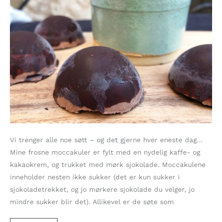
Vi trenger alle noe søtt – og det gjerne hver eneste dag…
Mine frosne moccakuler er fylt med en nydelig kaffe- og
kakaokrem, og trukket med mørk sjokolade. Moccakulene
inneholder nesten ikke sukker (det er kun sukker i
sjokoladetrekket, og jo mørkere sjokolade du velger, jo
mindre sukker blir det). Allikevel er de søte som