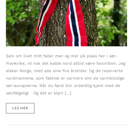
Selv om livet mitt faller mer og mer på plass her i sør-
Frankrike, vil nok det kalde nord alltid være favoritten. Jeg
elsker Norge, med alle sine fire årstider. Og de reserverte
nordmennene, som faktisk er varmere enn de varmblodige
sør-europeerne. Når du først blir ordentlig kjent med de
selvfølgelig! Og det er klart […]
Å
LES MER
VÆRE
NORSK
I
FRANKRIKE
–
HIPP
HIPP
HURRA!