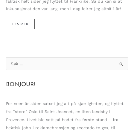
faktisk helt siden jeg flyttet til Frankrike. Så du kan si at
inkubasjonstiden var lang, men i dag feirer jeg altså 1 år!
HIPP
LES MER
HIPP
HURRA!
JEG
HAR
EN
NY
ETTÅRING
I
HUS!
S
ø
k
BONJOUR!
e
t
t
For noen år siden satset jeg alt på kjærligheten, og flyttet
e
fra "store" Oslo til Saint Jeannet, en liten landsby i
r
Provence. Livet ble satt på hodet fra første stund – fra
:
hektisk jobb i reklamebransjen og «cortado to go», til