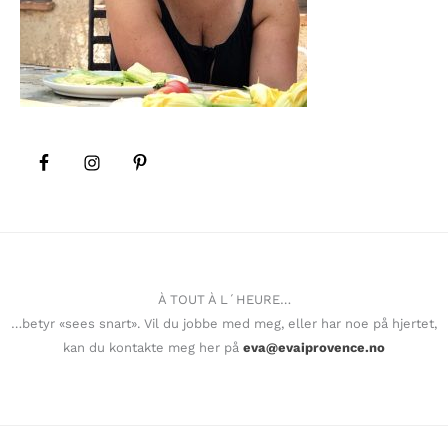
À TOUT À L´HEURE…
…betyr «sees snart». Vil du jobbe med meg, eller har noe på hjertet,
kan du kontakte meg her på
eva@evaiprovence.no