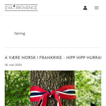
Hopp
rett
til
innholdet
feiring
Å VÆRE NORSK I FRANKRIKE – HIPP HIPP HURRA!
18. mai 2024