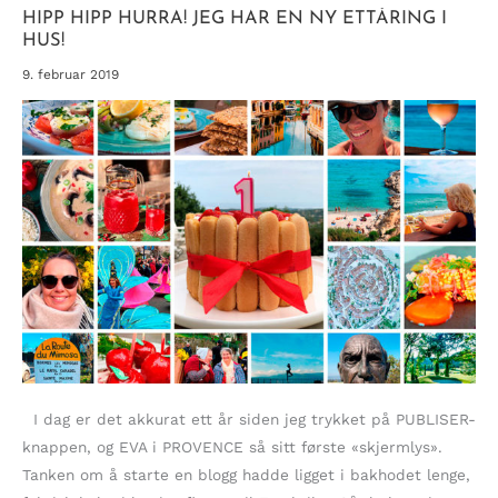
HIPP HIPP HURRA! JEG HAR EN NY ETTÅRING I
HUS!
9. februar 2019
I dag er det akkurat ett år siden jeg trykket på PUBLISER-
knappen, og EVA i PROVENCE så sitt første «skjermlys».
Tanken om å starte en blogg hadde ligget i bakhodet lenge,