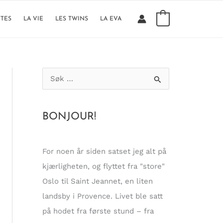
0
TTES
LA VIE
LES TWINS
LA EVA
S
ø
k
BONJOUR!
e
t
t
For noen år siden satset jeg alt på
e
kjærligheten, og flyttet fra "store"
r
Oslo til Saint Jeannet, en liten
:
landsby i Provence. Livet ble satt
på hodet fra første stund – fra