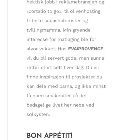
hektisk jobb i reklamebransjen og
«cortado to go», til olivenhøsting,
friterte squashblomster og
tvillingmamma. Min gryende
interesse for matlaging ble for
alvor vekket. Hos
EVAiPROVENCE
vil du bli servert gode, men sunne
retter stort sett hver dag. Du vil
finne inspirasjon til prosjekter du
kan dele med barna, og ikke minst
få noen smakebiter på det
bedagelige livet her nede ved
solkysten.
BON APPÉTIT!