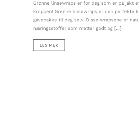
Grønne linsewraps er for deg som er på jakt e
kroppen! Grønne linsewraps er den perfekte 
gavepakke til deg selv. Disse wrapsene er natur
næringsstoffer som metter godt og […]
GRØNNE,
LES MER
PROTEINRIKE
LINSEWRAPS
–
PAKKET
MED
NÆRING
&
GOD
SMAK!