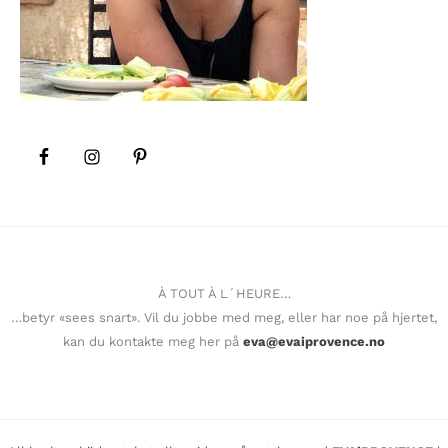
À TOUT À L´HEURE…
…betyr «sees snart». Vil du jobbe med meg, eller har noe på hjertet,
kan du kontakte meg her på
eva@evaiprovence.no