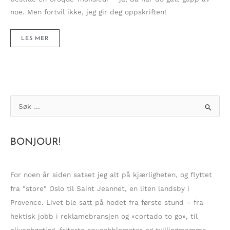
noe. Men fortvil ikke, jeg gir deg oppskriften!
LA
LES MER
MEG
FÅ
PRESENTERE
MIN
GODE
VENN,
CROQUE-
MONSIEUR!
S
ø
k
BONJOUR!
e
t
t
For noen år siden satset jeg alt på kjærligheten, og flyttet
e
fra "store" Oslo til Saint Jeannet, en liten landsby i
r
Provence. Livet ble satt på hodet fra første stund – fra
:
hektisk jobb i reklamebransjen og «cortado to go», til