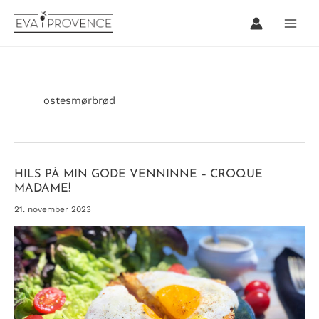
Hopp
rett
til
innholdet
ostesmørbrød
HILS PÅ MIN GODE VENNINNE – CROQUE
MADAME!
21. november 2023