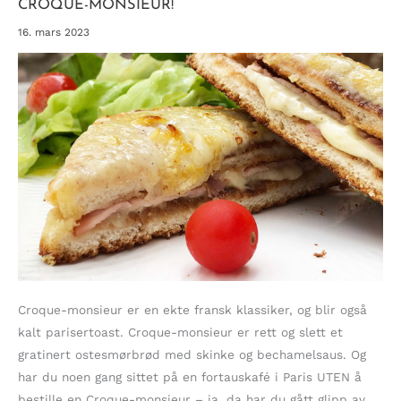
CROQUE-MONSIEUR!
16. mars 2023
Croque-monsieur er en ekte fransk klassiker, og blir også
kalt parisertoast. Croque-monsieur er rett og slett et
gratinert ostesmørbrød med skinke og bechamelsaus. Og
har du noen gang sittet på en fortauskafé i Paris UTEN å
bestille en Croque-monsieur – ja, da har du gått glipp av