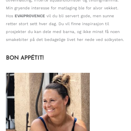
olivenhøsting, friterte squashblomster og tvillingmamma.
Min gryende interesse for matlaging ble for alvor vekket.
Hos
EVAiPROVENCE
vil du bli servert gode, men sunne
retter stort sett hver dag. Du vil finne inspirasjon til
prosjekter du kan dele med barna, og ikke minst få noen
smakebiter på det bedagelige livet her nede ved solkysten.
BON APPÉTIT!