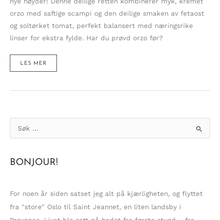
nye høyder! Denne deilige retten kombinerer myk, kremet
orzo med saftige scampi og den deilige smaken av fetaost
og soltørket tomat, perfekt balansert med næringsrike
linser for ekstra fylde. Har du prøvd orzo før?
KREMET
LES MER
ORZO
MED
SAFTIGE
SCAMPI,
SOLTØRKET
TOMAT
OG
FETA
S
ø
k
BONJOUR!
e
t
t
For noen år siden satset jeg alt på kjærligheten, og flyttet
e
fra "store" Oslo til Saint Jeannet, en liten landsby i
r