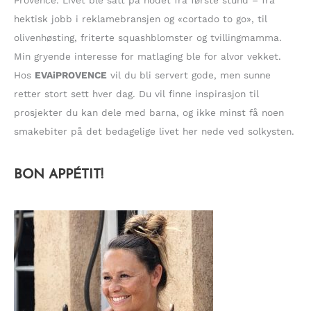
Provence. Livet ble satt på hodet fra første stund – fra
:
hektisk jobb i reklamebransjen og «cortado to go», til
olivenhøsting, friterte squashblomster og tvillingmamma.
Min gryende interesse for matlaging ble for alvor vekket.
Hos
EVAiPROVENCE
vil du bli servert gode, men sunne
retter stort sett hver dag. Du vil finne inspirasjon til
prosjekter du kan dele med barna, og ikke minst få noen
smakebiter på det bedagelige livet her nede ved solkysten.
BON APPÉTIT!