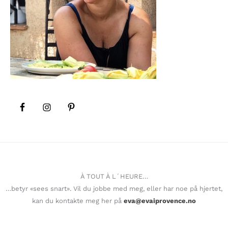
À TOUT À L´HEURE…
…betyr «sees snart». Vil du jobbe med meg, eller har noe på hjertet,
kan du kontakte meg her på
eva@evaiprovence.no