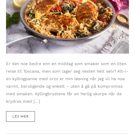
Er det noe bedre enn en middag som smaker som en liten
reise til Toscana, men som lager seg nesten helt selv? Alt-i-
en kyllingpanne med orzo er min løsning når jeg vil ha noe
varmt, beroligende og enkelt – uten å gå på kompromiss
med smaken. Kyllingbrystene får en herlig skorpe når de
krydres med […]
HJERTEVARMENDE
LES MER
ALT-
I-
EN
KYLLINGPANNE
MED
ORZO