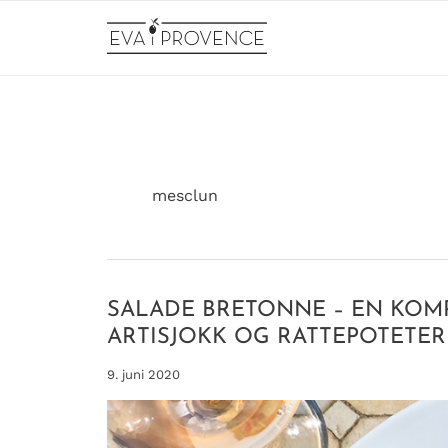
Hopp
rett
til
innholdet
mesclun
SALADE BRETONNE – EN KOMP
ARTISJOKK OG RATTEPOTETER
9. juni 2020