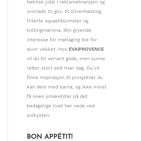
hektisk jobb i reklamebransjen og
«cortado to go», til olivenhøsting,
friterte squashblomster og
tvillingmamma. Min gryende
interesse for matlaging ble for
alvor vekket. Hos
EVAiPROVENCE
vil du bli servert gode, men sunne
retter stort sett hver dag. Du vil
finne inspirasjon til prosjekter du
kan dele med barna, og ikke minst
få noen smakebiter på det
bedagelige livet her nede ved
solkysten.
BON APPÉTIT!