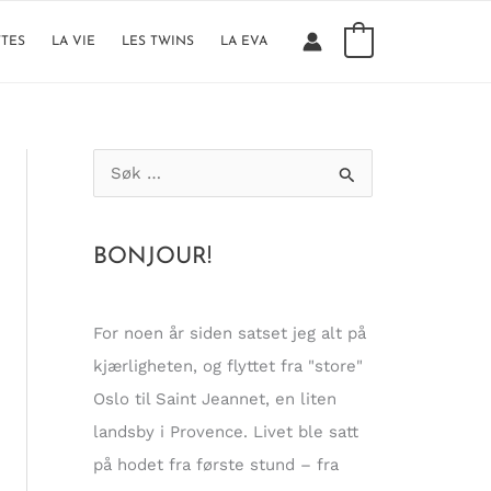
0
TTES
LA VIE
LES TWINS
LA EVA
S
ø
k
BONJOUR!
e
t
t
For noen år siden satset jeg alt på
e
kjærligheten, og flyttet fra "store"
r
Oslo til Saint Jeannet, en liten
:
landsby i Provence. Livet ble satt
på hodet fra første stund – fra