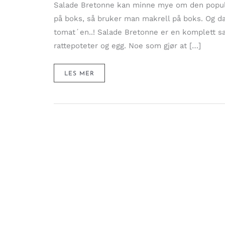
Salade Bretonne kan minne mye om den populær
på boks, så bruker man makrell på boks. Og da
tomat´en..! Salade Bretonne er en komplett s
rattepoteter og egg. Noe som gjør at […]
SALADE
LES MER
BRETONNE
–
EN
KOMPLETT
SALAT
MED
MAKRELL,
EGG,
ARTISJOKK
OG
RATTEPOTETER