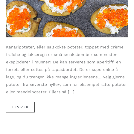
Kanaripoteter, eller saltkokte poteter, toppet med crème
fraîche og lakserogn er små smaksbomber som nesten
eksploderer i munnen! De kan serveres som aperitiff, en
forrett eller settes på tapasbordet. De er superenkle å
lage, og du trenger ikke mange ingrediensene… Velg gjerne
poteter fra «øverste hylle», som for eksempel ratte poteter
eller mandelpoteter. Ellers så […]
KANARIPOTETER
LES MER
MED
LAKSEROGN
OG
CRÈME
FRAÎCHE