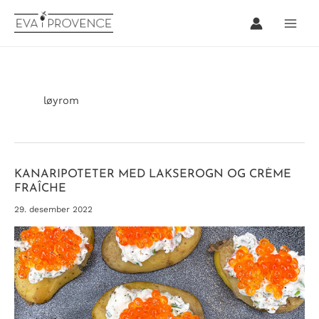
Hopp
rett
til
innholdet
løyrom
KANARIPOTETER MED LAKSEROGN OG CRÈME
FRAÎCHE
29. desember 2022