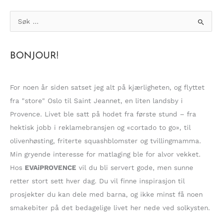
S
ø
k
BONJOUR!
e
t
t
For noen år siden satset jeg alt på kjærligheten, og flyttet
e
fra "store" Oslo til Saint Jeannet, en liten landsby i
r
Provence. Livet ble satt på hodet fra første stund – fra
:
hektisk jobb i reklamebransjen og «cortado to go», til
olivenhøsting, friterte squashblomster og tvillingmamma.
Min gryende interesse for matlaging ble for alvor vekket.
Hos
EVAiPROVENCE
vil du bli servert gode, men sunne
retter stort sett hver dag. Du vil finne inspirasjon til
prosjekter du kan dele med barna, og ikke minst få noen
smakebiter på det bedagelige livet her nede ved solkysten.