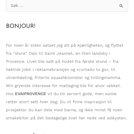
SEG?
S
ø
k
BONJOUR!
e
t
t
For noen år siden satset jeg alt på kjærligheten, og flyttet
e
fra "store" Oslo til Saint Jeannet, en liten landsby i
r
Provence. Livet ble satt på hodet fra første stund – fra
:
hektisk jobb i reklamebransjen og «cortado to go», til
olivenhøsting, friterte squashblomster og tvillingmamma.
Min gryende interesse for matlaging ble for alvor vekket.
Hos
EVAiPROVENCE
vil du bli servert gode, men sunne
retter stort sett hver dag. Du vil finne inspirasjon til
prosjekter du kan dele med barna, og ikke minst få noen
smakebiter på det bedagelige livet her nede ved solkysten.