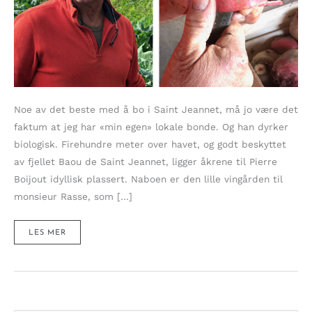
Noe av det beste med å bo i Saint Jeannet, må jo være det
faktum at jeg har «min egen» lokale bonde. Og han dyrker
biologisk. Firehundre meter over havet, og godt beskyttet
av fjellet Baou de Saint Jeannet, ligger åkrene til Pierre
Boijout idyllisk plassert. Naboen er den lille vingården til
monsieur Rasse, som […]
JEG
LES MER
HAR
MIN
«EGEN»
BIODYNAMISKE
BONDE
–
HVA
MER
KAN
MAN
ØNSKE