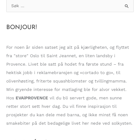
S
ø
k
BONJOUR!
e
t
t
For noen år siden satset jeg alt på kjærligheten, og flyttet
e
fra "store" Oslo til Saint Jeannet, en liten landsby i
r
Provence. Livet ble satt på hodet fra første stund – fra
:
hektisk jobb i reklamebransjen og «cortado to go», til
olivenhøsting, friterte squashblomster og tvillingmamma.
Min gryende interesse for matlaging ble for alvor vekket.
Hos
EVAiPROVENCE
vil du bli servert gode, men sunne
retter stort sett hver dag. Du vil finne inspirasjon til
prosjekter du kan dele med barna, og ikke minst få noen
smakebiter på det bedagelige livet her nede ved solkysten.