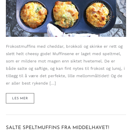
Frokostmuffins med cheddar, brokkoli og skinke er rett og
slett helt cheesy gode! Muffinsene er laget med speltmel,
som er mildere mot magen enn siktet hvetemel. De er
både salte og saftige, og kan fint nytes til frokost og lunsj, i
tillegg til å være det perfekte, lille mellommåltidet! Og de
er aller best rykende […]
CHEESY
LES MER
OG
SAFTIGE
FROKOSTMUFFINS
MED
CHEDDAR
OG
BROKKOLI
SALTE SPELTMUFFINS FRA MIDDELHAVET!