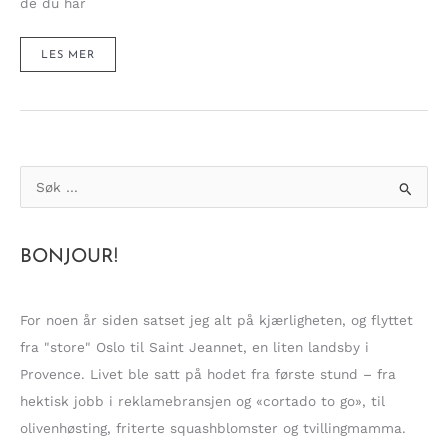
de du har
SALTE
LES MER
SPELTMUFFINS
FRA
MIDDELHAVET!
S
ø
k
BONJOUR!
e
t
t
For noen år siden satset jeg alt på kjærligheten, og flyttet
e
fra "store" Oslo til Saint Jeannet, en liten landsby i
r
Provence. Livet ble satt på hodet fra første stund – fra
:
hektisk jobb i reklamebransjen og «cortado to go», til
olivenhøsting, friterte squashblomster og tvillingmamma.