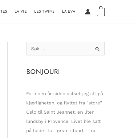
0
TTES
LA VIE
LES TWINS
LA EVA
S
ø
k
BONJOUR!
e
t
t
For noen år siden satset jeg alt på
e
kjærligheten, og flyttet fra "store"
r
Oslo til Saint Jeannet, en liten
:
landsby i Provence. Livet ble satt
på hodet fra første stund – fra