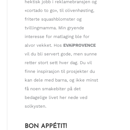
hektisk jobb i reklamebransjen og
«cortado to go», til olivenhøsting,
friterte squashblomster og
tvillingmamma. Min gryende
interesse for matlaging ble for
alvor vekket. Hos
EVAiPROVENCE
vil du bli servert gode, men sunne
retter stort sett hver dag. Du vil
finne inspirasjon til prosjekter du
kan dele med barna, og ikke minst
få noen smakebiter på det
bedagelige livet her nede ved
solkysten.
BON APPÉTIT!