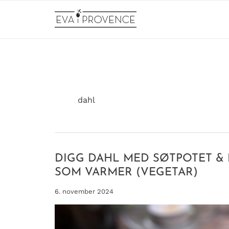
Hopp
rett
til
innholdet
dahl
DIGG DAHL MED SØTPOTET & 
SOM VARMER (VEGETAR)
6. november 2024