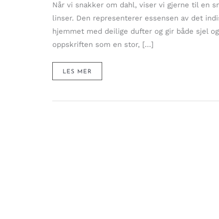
Når vi snakker om dahl, viser vi gjerne til en
linser. Den representerer essensen av det ind
hjemmet med deilige dufter og gir både sjel og
oppskriften som en stor, […]
DIGG
LES MER
DAHL
MED
SØTPOTET
&
KOKOSMELK
–
ALT-
I-
EN
LINSEGRYTE
SOM
VARMER
(VEGETAR)