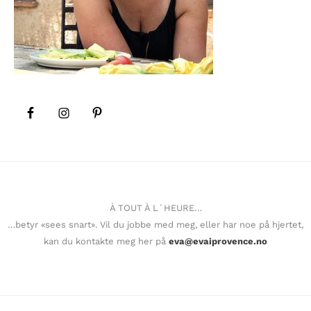
À TOUT À L´HEURE…
…betyr «sees snart». Vil du jobbe med meg, eller har noe på hjertet,
kan du kontakte meg her på
eva@evaiprovence.no