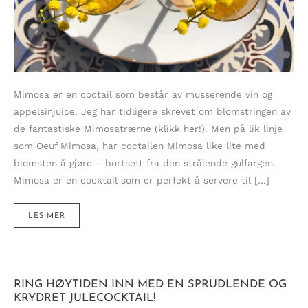
Mimosa er en coctail som består av musserende vin og
appelsinjuice. Jeg har tidligere skrevet om blomstringen av
de fantastiske Mimosatrærne (klikk her!). Men på lik linje
som Oeuf Mimosa, har coctailen Mimosa like lite med
blomsten å gjøre – bortsett fra den strålende gulfargen.
Mimosa er en cocktail som er perfekt å servere til […]
MIMOSA
LES MER
–
DEN
PERFEKTE
COCKTAILEN
I
SOLEN!
RING HØYTIDEN INN MED EN SPRUDLENDE OG
KRYDRET JULECOCKTAIL!