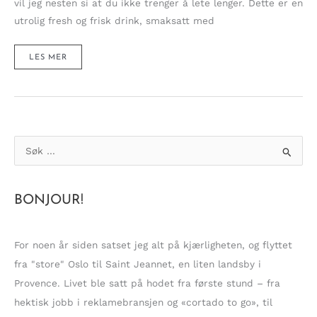
vil jeg nesten si at du ikke trenger å lete lenger. Dette er en
utrolig fresh og frisk drink, smaksatt med
RING
LES MER
HØYTIDEN
INN
MED
EN
SPRUDLENDE
OG
KRYDRET
JULECOCKTAIL!
S
ø
k
BONJOUR!
e
t
t
For noen år siden satset jeg alt på kjærligheten, og flyttet
e
fra "store" Oslo til Saint Jeannet, en liten landsby i
r
Provence. Livet ble satt på hodet fra første stund – fra
:
hektisk jobb i reklamebransjen og «cortado to go», til