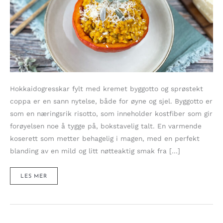
Hokkaidogresskar fylt med kremet byggotto og sprøstekt
coppa er en sann nytelse, både for øyne og sjel. Byggotto er
som en næringsrik risotto, som inneholder kostfiber som gir
forøyelsen noe å tygge på, bokstavelig talt. En varmende
koserett som metter behagelig i magen, med en perfekt
blanding av en mild og litt nøtteaktig smak fra […]
HOKKAIDOGRESSKAR
LES MER
FYLT
MED
KREMET
BYGGOTTO,
SPENNENDE
SALVIE
OG
SPRØ
SPEKESKINKE