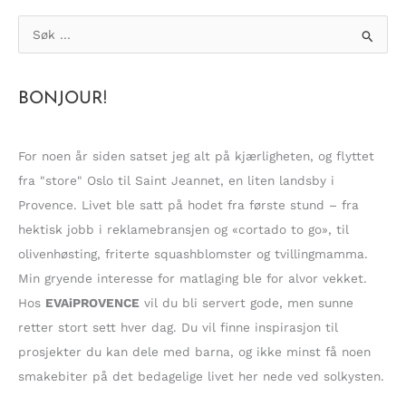
S
ø
k
BONJOUR!
e
t
t
For noen år siden satset jeg alt på kjærligheten, og flyttet
e
fra "store" Oslo til Saint Jeannet, en liten landsby i
r
Provence. Livet ble satt på hodet fra første stund – fra
:
hektisk jobb i reklamebransjen og «cortado to go», til
olivenhøsting, friterte squashblomster og tvillingmamma.
Min gryende interesse for matlaging ble for alvor vekket.
Hos
EVAiPROVENCE
vil du bli servert gode, men sunne
retter stort sett hver dag. Du vil finne inspirasjon til
prosjekter du kan dele med barna, og ikke minst få noen
smakebiter på det bedagelige livet her nede ved solkysten.