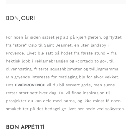
ø
k
BONJOUR!
e
t
t
For noen år siden satset jeg alt på kjærligheten, og flyttet
e
fra "store" Oslo til Saint Jeannet, en liten landsby i
r
Provence. Livet ble satt på hodet fra første stund – fra
:
hektisk jobb i reklamebransjen og «cortado to go», til
olivenhøsting, friterte squashblomster og tvillingmamma.
Min gryende interesse for matlaging ble for alvor vekket.
Hos
EVAiPROVENCE
vil du bli servert gode, men sunne
retter stort sett hver dag. Du vil finne inspirasjon til
prosjekter du kan dele med barna, og ikke minst få noen
smakebiter på det bedagelige livet her nede ved solkysten.
BON APPÉTIT!