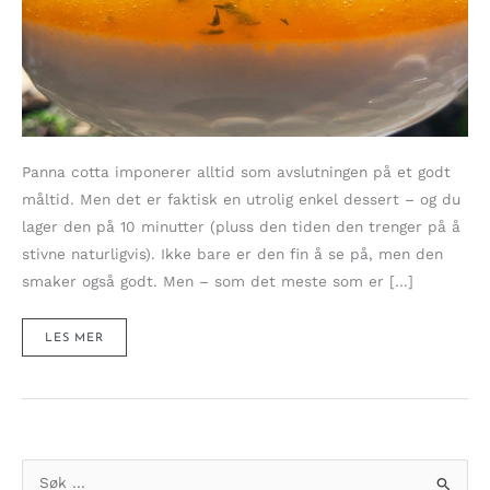
Panna cotta imponerer alltid som avslutningen på et godt
måltid. Men det er faktisk en utrolig enkel dessert – og du
lager den på 10 minutter (pluss den tiden den trenger på å
stivne naturligvis). Ikke bare er den fin å se på, men den
smaker også godt. Men – som det meste som er […]
SOLGUL
LES MER
PANNA
COTTA
MED
APRIKOS
OG
TIMIAN
(LETT
OG
SUKKERFRI)
S